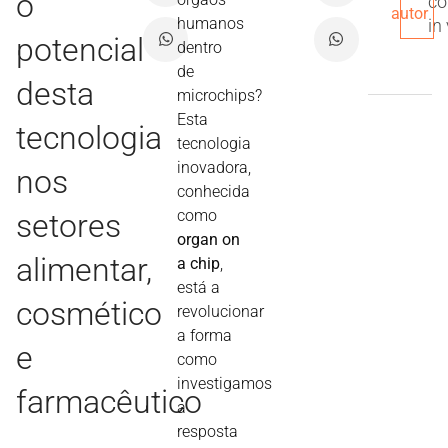
o
co
autor
humanos
in
potencial
dentro
de
desta
microchips?
Esta
tecnologia
tecnologia
inovadora,
nos
conhecida
como
setores
organ on
alimentar,
a chip
,
está a
cosmético
revolucionar
a forma
e
como
investigamos
farmacêutico
a
resposta