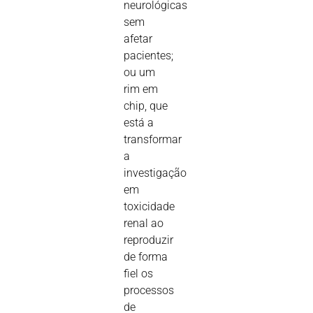
neurológicas
sem
afetar
pacientes;
ou um
rim em
chip, que
está a
transformar
a
investigação
em
toxicidade
renal ao
reproduzir
de forma
fiel os
processos
de