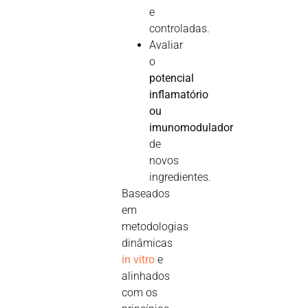
e
controladas.
Avaliar
o
potencial
inflamatório
ou
imunomodulador
de
novos
ingredientes.
Baseados
em
metodologias
dinâmicas
in vitro
e
alinhados
com os