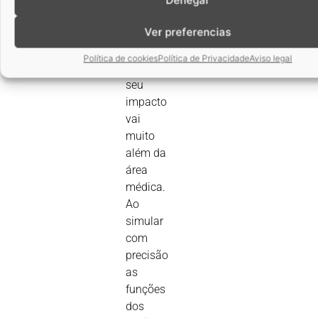
para a
Ver preferencias
investigação
biomédica.
Política de cookies
Política de Privacidade
Aviso legal
Mas o
seu
impacto
vai
muito
além da
área
médica.
Ao
simular
com
precisão
as
funções
dos