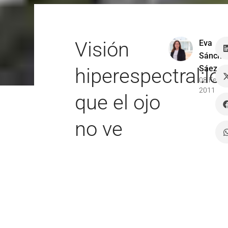
Visión
Eva
Sánche
Sáez
hiperespectral:lo
08 Feb
2011
que el ojo
no ve