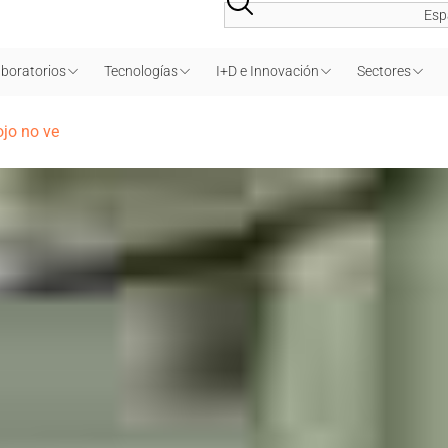
Esp
boratorios
Tecnologías
I+D e Innovación
Sectores
ojo no ve