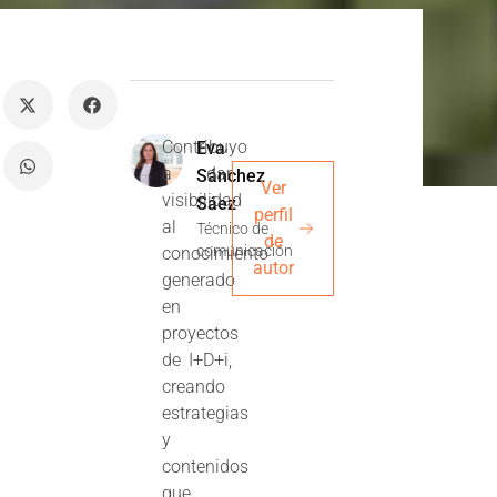
Contribuyo
Eva
a dar
Sánchez
Ver
visibilidad
Sáez
perfil
al
Técnico de
de
comunicación
conocimiento
autor
generado
en
proyectos
de I+D+i,
creando
estrategias
y
contenidos
que