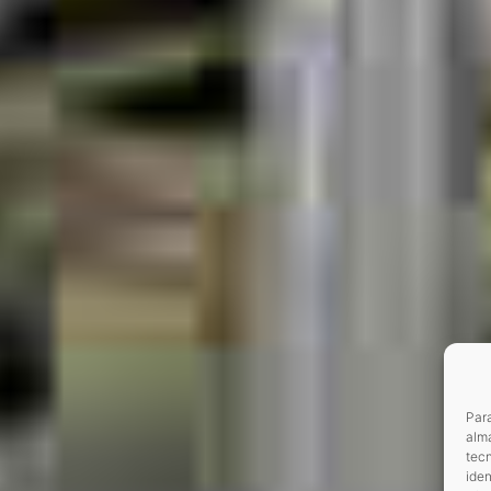
Para
alma
tec
iden