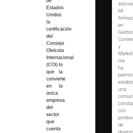
de
asocia
Estados
Mi
Unidos
formac
la
en
certificación
Gestió
del
Comerc
Consejo
y
Oleícola
Market
Internacional
me
(COI)
lo
ha
que la
permit
convierte
estable
en l
a
una
única
comuni
empresa
consta
del
con
sector
profes
que
de
cuenta
divers