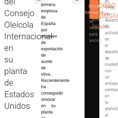
del
en
Acceso
primera
Iniciar
Ver
¿Quieres
1996,
Este
Consejo
empresa
beneficios
sesión
exclusi
ser
he
contenido
de
socio?
desarr
es
Oleícola
España
Asóciate
mi
exclusivo
por
activi
Internacional
para
volumen
en
socios.
de
en
el
exportación
depart
de
su
de
aceite
market
de
planta
con
oliva
.
un
de
Recientemente
enfoqu
ha
centra
Estados
conseguido
en
renovar
la
Unidos
en su
atenci
planta
al