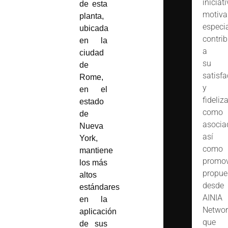
iniciat
de esta
motiva
planta,
especi
ubicada
contrib
en la
a
ciudad
su
de
satisfa
Rome,
y
en el
fideliz
estado
como
de
asocia
Nueva
así
York,
como
m
antiene
promov
los más
propue
altos
desde
estándares
AINIA
en la
Networ
aplicación
que
de sus