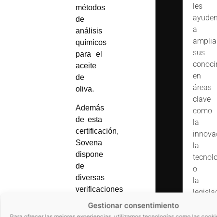
les
métodos
ayude
de
a
análisis
amplia
químicos
sus
para el
conoci
aceite
en
de
áreas
oliva.
clave
Además
como
de esta
la
certificación,
innova
Sovena
la
dispone
tecnol
de
o
diversas
la
verificaciones
legisla
de
Todo
Gestionar consentimiento
relevancia.
ello
Para ofrecer las mejores experiencias, utilizamos tecnologías como las cooki