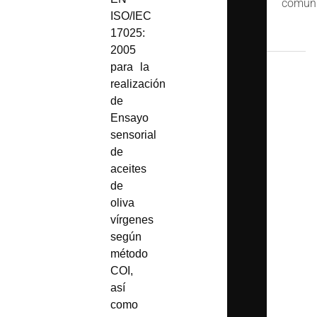
comuni
ISO/IEC
17025:
2005
para la
realización
de
Ensayo
sensorial
de
aceites
de
oliva
vírgenes
según
método
COI
,
así
como