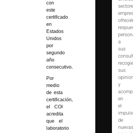
con
sector
este
empres
certificado
ofreci
en
respue
Estados
person
Unidos
a
por
sus
segundo
consult
año
recogi
consecutivo.
sus
opinio
Por
y
medio
acomp
de esta
en
certificación,
el
el COI
impuls
acredita
de
que el
nueva
laboratorio