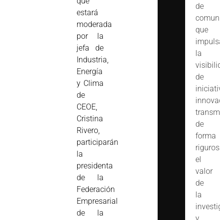
que
de
estará
comuni
moderada
que
por la
impuls
jefa de
la
Industria,
visibil
Energía
de
y Clima
iniciat
de
innova
CEOE,
transm
Cristina
de
Rivero,
forma
participarán
riguro
la
el
presidenta
valor
de la
de
Federación
la
Empresarial
invest
de la
y