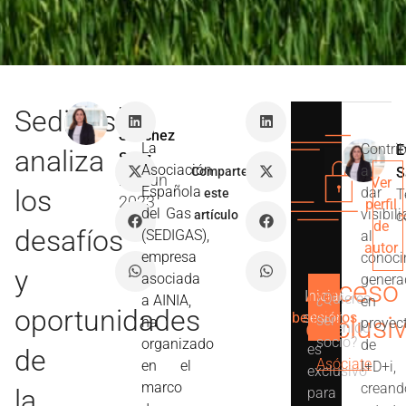
Sedigas
Eva
Sánchez
La
Contri
E
analiza
Sáez
Asociación
a
Comparte
S
21 Jun
Ver
Española
los
dar
este
T
2023
perfil
del Gas
visibil
artículo
c
de
desafíos
(SEDIGAS),
al
autor
empresa
conoci
y
asociada
genera
Acceso
Iniciar
Ver
¿Quieres
a AINIA,
en
Este
oportunidades
beneficios
sesión
exclusi
ser
ha
proyec
contenido
socio?
organizado
de
es
de
Asóciate
en el
I+D+i,
exclusivo
marco
creand
la
para