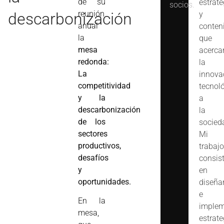
de su
estrate
socios.
reunión
descarbonización
y
anual
conten
la
que
mesa
acerca
redonda:
la
La
innova
competitividad
tecnol
y la
a
descarbonización
la
de los
socied
sectores
Mi
productivos,
trabajo
desafíos
consis
y
en
oportunidades.
diseña
e
En la
implem
mesa,
estrate