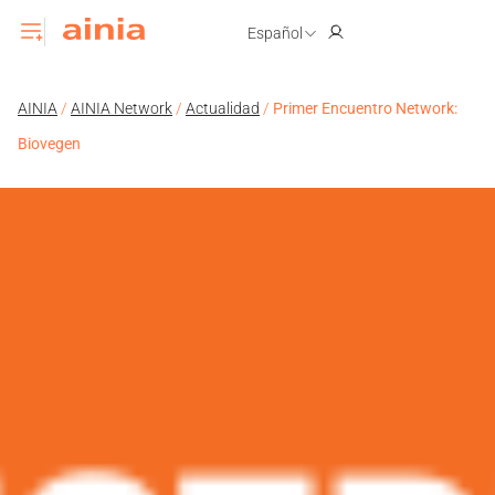
Español
AINIA
/
AINIA Network
/
Actualidad
/
Primer Encuentro Network:
Biovegen