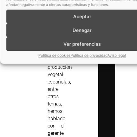
sector
afectar negativamente a ciertas características y funciones.
agrobio,
desafíos
Aceptar
del
Denegar
sector y
fortalezas
Ver preferencias
de las
empresas
Política de cookies
Política de privacidad
Aviso legal
de
producción
vegetal
españolas,
entre
otros
temas,
hemos
hablado
con el
gerente