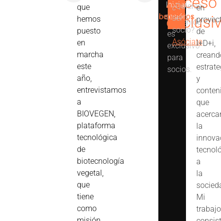
Acceso
Iniciar
Ver
¿Quieres
que
en
Este
beneficios
sesión
exclusi
ser
hemos
proyec
contenido
socio?
puesto
de
es
Asóciate
en
I+D+i,
exclusivo
marcha
creand
para
este
estrate
socios.
año,
y
entrevistamos
conten
a
que
BIOVEGEN,
acerca
plataforma
la
tecnológica
innova
de
tecnol
biotecnología
a
vegetal,
la
que
socied
tiene
Mi
como
trabajo
misión
consis