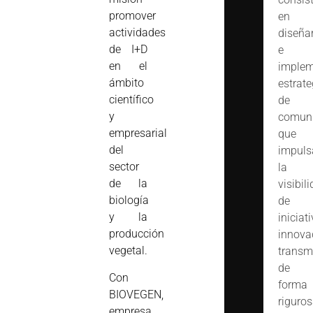
promover
en
actividades
diseña
de I+D
e
en el
implem
ámbito
estrate
científico
de
y
comuni
empresarial
que
del
impuls
sector
la
de la
visibil
biología
de
y la
iniciat
producción
innova
vegetal.
transm
de
Con
forma
BIOVEGEN,
riguro
empresa