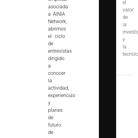
el
asociada
valor
a AINIA
de
Network,
la
abrimos
invest
el ciclo
y
de
la
entrevistas
tecnolo
dirigido
a
conocer
la
actividad,
experiencias
y
planes
de
futuro
de