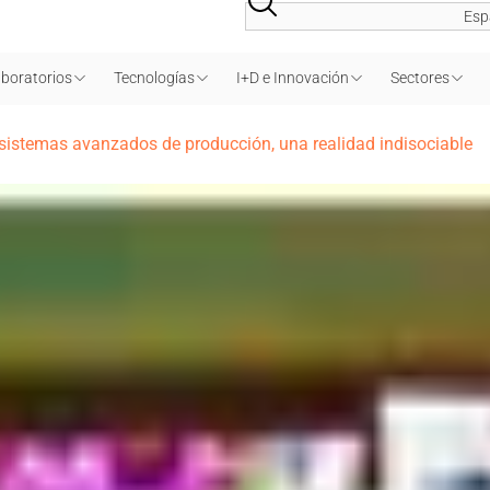
Esp
boratorios
Tecnologías
I+D e Innovación
Sectores
 sistemas avanzados de producción, una realidad indisociable