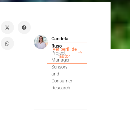
Candela
Ruso
Ver perfil de
Project
autor
Manager
Sensory
and
Consumer
Research