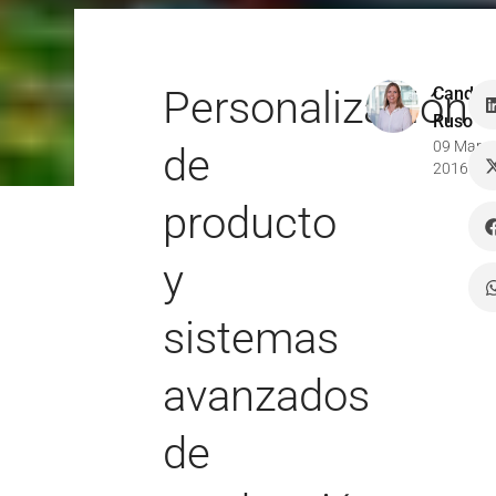
Personalización
Candel
Ruso
09 Mar
de
2016
producto
y
sistemas
avanzados
de