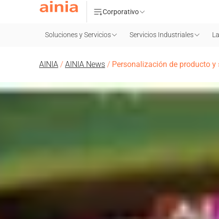
Corporativo
Soluciones y Servicios
Servicios Industriales
La
AINIA
/
AINIA News
/
Personalización de producto y