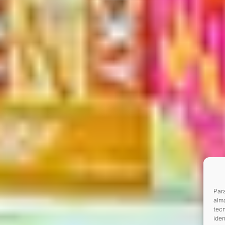
Para
alma
tec
iden