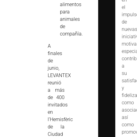
alimentos
el
para
impuls
animales
de
de
nueva
compañía.
iniciat
motiva
A
especi
finales
contrib
de
a
junio,
su
LEVANTEX
satisfa
reunió
y
a más
fideliz
de 400
como
invitados
asocia
en
así
l’Hemisfèric
como
de la
promov
Ciudad