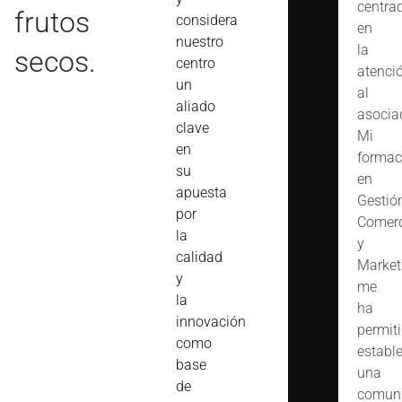
centra
frutos
considera
en
nuestro
la
secos.
centro
atenci
un
al
aliado
asocia
clave
Mi
en
formac
su
en
apuesta
Gestió
por
Comerc
la
y
calidad
Market
y
me
la
ha
innovación
permit
como
estable
base
una
de
comuni