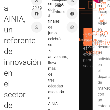
M
Comparte
Jul
Ver
empresa,
a
me
C
este
2019
perfil
que
incorp
artículo
de
a
AINIA,
a
autor
finales
AINIA
de
un
en
Acceso
junio
Iniciar
Ver
¿Quieres
1996,
Este
referente
celebró
beneficios
sesión
exclusi
ser
he
contenido
su
socio?
desarr
es
de
75
Asóciate
mi
exclusivo
aniversario,
activi
innovación
para
lleva
en
socios.
más
en
el
de
depart
tres
el
de
décadas
market
asociada
sector
con
a
un
de
AINIA
enfoqu
y