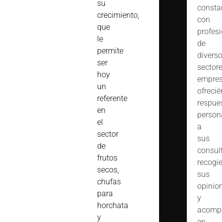
su
consta
crecimiento,
con
que
profes
le
de
permite
divers
ser
sector
hoy
empres
un
ofreci
referente
respue
en
person
el
a
sector
sus
de
consult
frutos
recogi
secos,
sus
chufas
opinio
para
y
horchata
acomp
y
en