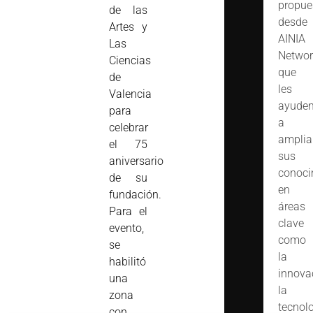
propue
de las
desde
Artes y
AINIA
Las
Networ
Ciencias
que
de
les
Valencia
ayude
para
a
celebrar
amplia
el 75
sus
aniversario
conoci
de su
en
fundación.
áreas
Para el
clave
evento,
como
se
la
habilitó
innova
una
la
zona
tecnol
con