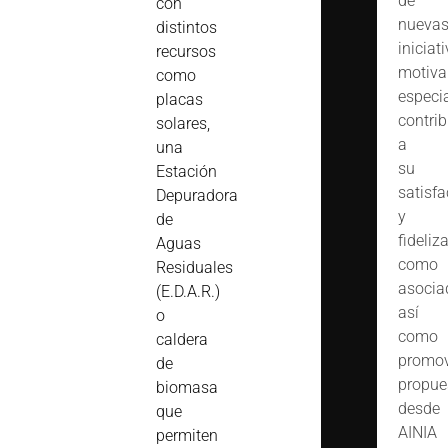
de
con
nueva
distintos
iniciat
recursos
motiva
como
especi
placas
contrib
solares,
a
una
su
Estación
satisfa
Depuradora
y
de
fideliz
Aguas
como
Residuales
asocia
(E.D.A.R.)
así
o
como
caldera
promov
de
propue
biomasa
desde
que
AINIA
permiten