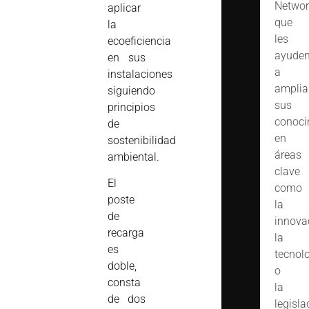
Networ
aplicar
que
la
les
ecoeficiencia
ayude
en sus
a
instalaciones
amplia
siguiendo
sus
principios
conoci
de
en
sostenibilidad
áreas
ambiental.
clave
El
como
poste
la
de
innova
recarga
la
es
tecnol
doble,
o
consta
la
de dos
legisla