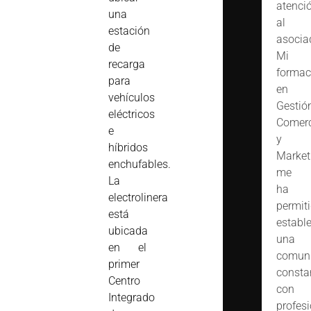
atenci
una
al
estación
asocia
de
Mi
recarga
formac
para
en
vehículos
Gestió
eléctricos
Comerc
e
y
híbridos
Market
enchufables.
me
La
ha
electrolinera
permit
está
estable
ubicada
una
en el
comuni
primer
consta
Centro
con
Integrado
profes