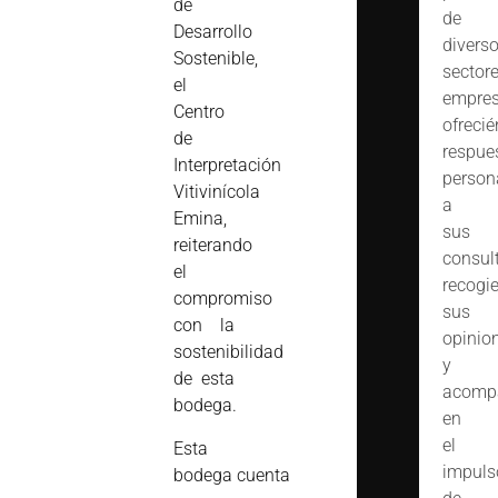
de
de
Desarrollo
divers
Sostenible,
sector
el
empres
Centro
ofreci
de
respue
Interpretación
person
Vitivinícola
a
Emina,
sus
reiterando
consult
el
recogi
compromiso
sus
con la
opinio
sostenibilidad
y
de esta
acomp
bodega.
en
el
Esta
impuls
bodega cuenta