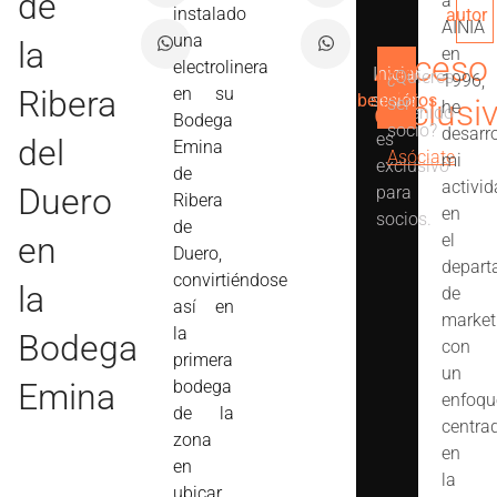
de
a
instalado
autor
AINIA
una
la
en
Acceso
electrolinera
Iniciar
Ver
¿Quieres
1996,
Este
Ribera
en su
beneficios
sesión
exclusi
ser
he
contenido
Bodega
socio?
desarr
es
del
Emina
Asóciate
mi
exclusivo
de
activi
Duero
para
Ribera
en
socios.
de
en
el
Duero,
depart
convirtiéndose
la
de
así en
market
la
Bodega
con
primera
un
Emina
bodega
enfoqu
de la
centra
zona
en
en
la
ubicar