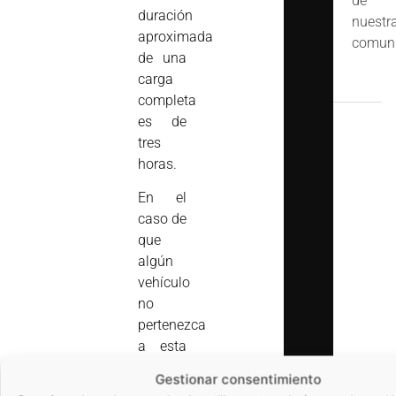
de
duración
nuestr
aproximada
comuni
de una
carga
completa
es de
tres
horas.
En el
caso de
que
algún
vehículo
no
pertenezca
a esta
red,
la
Gestionar consentimiento
Bodega