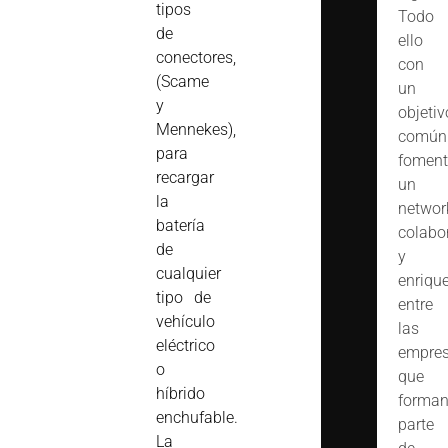
tipos
Todo
de
ello
conectores,
con
(Scame
un
y
objetiv
Mennekes),
común
para
foment
recargar
un
la
networ
batería
colabo
de
y
cualquier
enriqu
tipo de
entre
vehículo
las
eléctrico
empre
o
que
híbrido
forma
enchufable.
parte
La