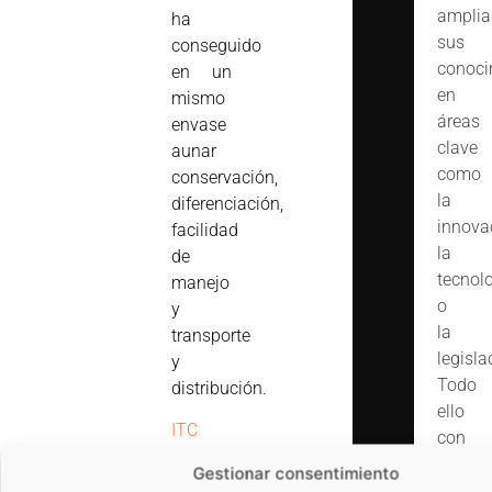
amplia
ha
sus
conseguido
conoci
en un
en
mismo
áreas
envase
clave
aunar
como
conservación,
la
diferenciación,
innova
facilidad
la
de
tecnol
manejo
o
y
la
transporte
legisla
y
Todo
distribución.
ello
ITC
con
Packaging
,
un
Gestionar consentimiento
empresa
objetiv