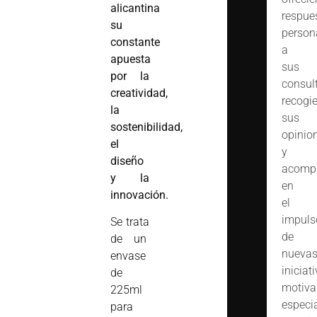
alicantina
respue
su
person
constante
a
apuesta
sus
por la
consult
creatividad,
recogi
la
sus
sostenibilidad,
opinio
el
y
diseño
acomp
y la
en
innovación.
el
impuls
Se trata
de
de un
nueva
envase
iniciat
de
motiva
225ml
especi
para