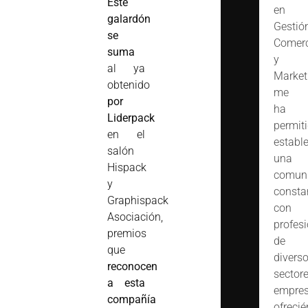
Este
en
galardón
Gestió
se
Comerc
suma
y
al ya
Market
obtenido
me
por
ha
Liderpack
permit
en el
estable
salón
una
Hispack
comuni
y
consta
Graphispack
con
Asociación,
profes
premios
de
que
divers
reconocen
sector
a esta
empres
compañía
ofreci