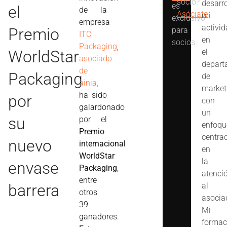
socio?
desarr
es
el
de la
Asóciate
mi
exclusivo
empresa
activi
Premio
para
ITC
en
socios.
Packaging
,
WorldStar
el
asociado
depart
de
Packaging
de
ainia,
market
ha sido
por
con
galardonado
un
su
por el
enfoqu
Premio
centra
nuevo
internacional
en
WorldStar
la
envase
Packaging
,
atenci
entre
barrera
al
otros
asocia
39
Mi
ganadores.
formac