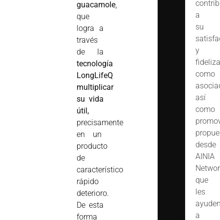
contrib
guacamole
,
a
que
su
logra a
satisfa
través
y
de la
fideliz
tecnología
como
LongLifeQ
asocia
multiplicar
así
su vida
como
útil,
promov
precisamente
propue
en un
desde
producto
AINIA
de
Networ
característico
que
rápido
les
deterioro.
ayude
De esta
a
forma