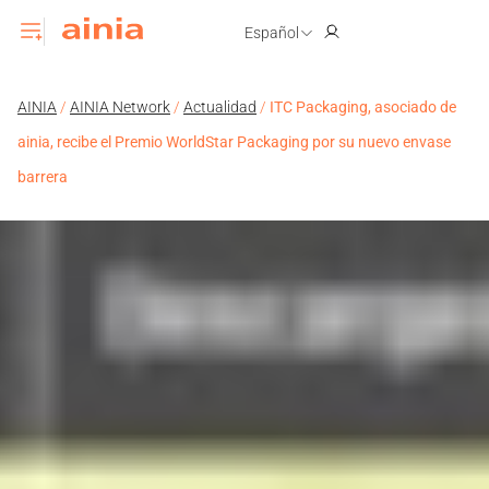
Español
AINIA
/
AINIA Network
/
Actualidad
/
ITC Packaging, asociado de
ainia, recibe el Premio WorldStar Packaging por su nuevo envase
barrera