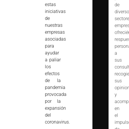
estas
de
iniciativas
divers
de
sector
nuestras
empres
empresas
ofreci
asociadas
respue
para
person
ayudar
a
a paliar
sus
los
consult
efectos
recogi
de la
sus
pandemia
opinio
provocada
y
por la
acomp
expansión
en
del
el
coronavirus.
impuls