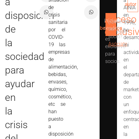
a
a
autor
de
AINIA
disposición
crisis
en
Acceso
Iniciar
Ver
¿Quieres
sanitaria
1996,
Este
de
beneficios
sesión
exclusi
ser
por el
he
contenido
socio?
COVID-
desarr
es
la
Asóciate
19 las
mi
exclusivo
empresas
activi
sociedad
para
de
en
socios.
alimentación,
para
el
bebidas,
depart
ayudar
envases,
de
químico,
market
en
cosmético,
con
etc se
un
la
han
enfoqu
puesto
centra
crisis
a
en
disposición
la
del