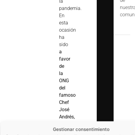
de
la
nuestr
pandemia.
comuni
En
esta
ocasión
ha
sido
a
favor
de
la
ONG
del
famoso
Chef
José
Andrés,
World
Gestionar consentimiento
Central