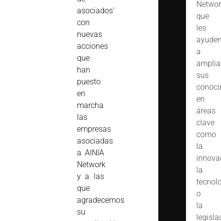
Networ
asociados’
que
con
les
nuevas
ayude
acciones
a
que
amplia
han
sus
puesto
conoci
en
en
marcha
áreas
las
clave
empresas
como
asociadas
la
a AINIA
innova
Network
la
y a las
tecnol
que
o
agradecemos
la
su
legisla