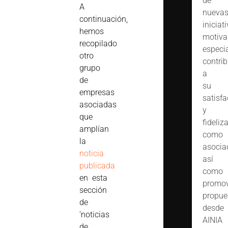
de
A
nueva
continuación,
iniciat
hemos
motiva
recopilado
especi
otro
contrib
grupo
a
de
su
empresas
satisfa
asociadas
y
que
fideliz
amplían
como
la
asocia
noticia
así
publicada
como
en esta
promov
sección
propue
de
desde
‘noticias
AINIA
de