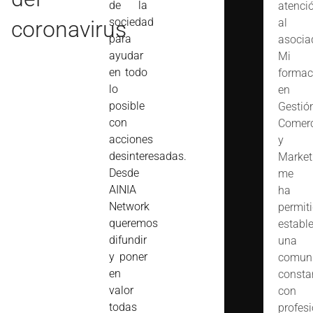
de la
atenci
sociedad
coronavirus
al
para
asocia
ayudar
Mi
en todo
formac
lo
en
posible
Gestió
con
Comerc
acciones
y
desinteresadas.
Market
Desde
me
AINIA
ha
Network
permit
queremos
estable
difundir
una
y poner
comuni
en
consta
valor
con
todas
profes