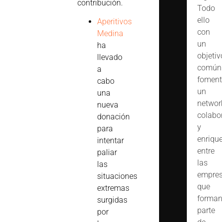
contribución.
Todo
ello
Aperitivos
con
Medina
un
ha
objetiv
llevado
común
a
foment
cabo
un
una
networ
nueva
colabo
donación
y
para
enriqu
intentar
entre
paliar
las
las
empre
situaciones
que
extremas
forma
surgidas
parte
por