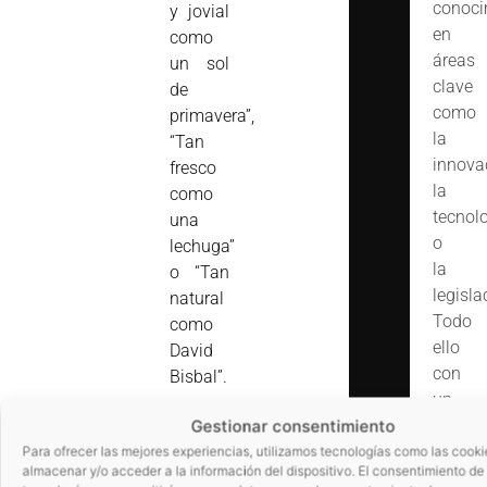
conoci
y jovial
en
como
áreas
un sol
clave
de
como
primavera”,
la
“Tan
innova
fresco
la
como
tecnol
una
o
lechuga”
la
o “Tan
legisla
natural
Todo
como
ello
David
con
Bisbal”.
un
Los
objetiv
Gestionar consentimiento
usuarios
común
Para ofrecer las mejores experiencias, utilizamos tecnologías como las cooki
deberán
almacenar y/o acceder a la información del dispositivo. El consentimiento de
foment