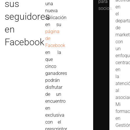
sus
para
una
en
socios.
nueva
seguidores
el
aplicación
depart
en su
en
de
página
market
de
Facebook
con
Facebook
un
en la
enfoqu
que
centra
cinco
en
ganadores
la
podrán
atenci
disfrutar
al
de un
asocia
encuentro
Mi
en
formac
exclusiva
en
con el
Gestió
prescriptor