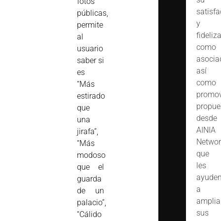
fotos
satisfa
públicas,
y
permite
fideliz
al
como
usuario
asocia
saber si
así
es
como
“Más
promov
estirado
propue
que
desde
una
AINIA
jirafa”,
Networ
“Más
que
modoso
les
que el
ayude
guarda
a
de un
amplia
palacio”,
sus
“Cálido