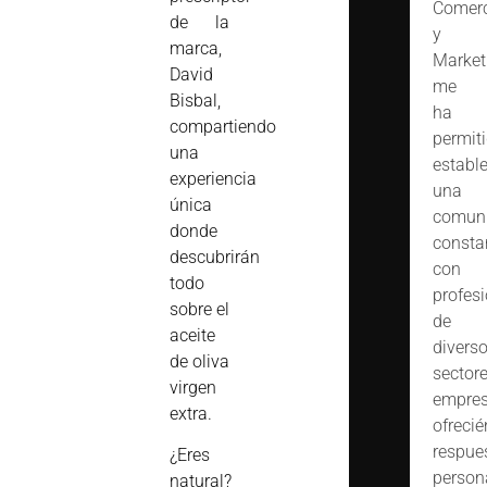
Comerc
de la
y
marca,
Market
David
me
Bisbal,
ha
compartiendo
permit
una
estable
experiencia
una
única
comuni
donde
consta
descubrirán
con
todo
profes
sobre el
de
aceite
divers
de oliva
sector
virgen
empres
extra.
ofreci
respue
¿Eres
person
natural?