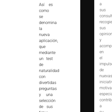
a
Así es
sus
como
consult
se
recogi
denomina
sus
la
opinio
nueva
y
aplicación,
acomp
que
en
mediante
el
un test
impuls
de
de
naturalidad
nueva
con
iniciat
divertidas
motiva
preguntas
especi
y una
contrib
selección
a
de sus
su