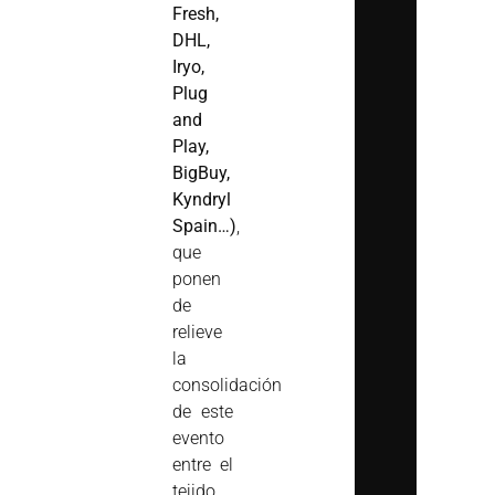
Fresh,
DHL,
Iryo,
Plug
and
Play,
BigBuy,
Kyndryl
Spain…)
,
que
ponen
de
relieve
la
consolidación
de este
evento
entre el
tejido