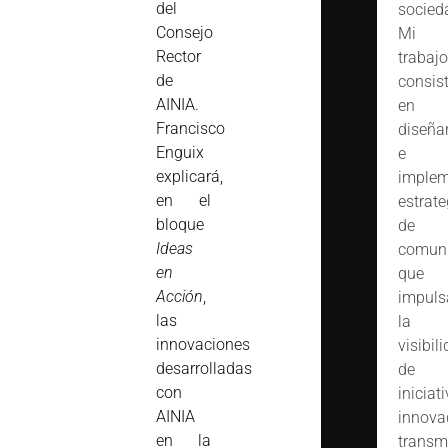
del
socied
Consejo
Mi
Rector
trabajo
de
consis
AINIA.
en
Francisco
diseña
Enguix
e
explicará,
implem
en el
estrate
bloque
de
Ideas
comuni
en
que
Acción
,
impuls
las
la
innovaciones
visibil
desarrolladas
de
con
iniciat
AINIA
innova
en la
transm