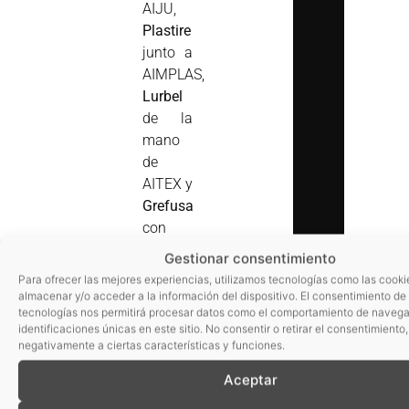
AIJU,
Plastire
junto a
AIMPLAS,
Lurbel
de la
mano
de
AITEX y
Grefusa
con
AINIA,
Gestionar consentimiento
son las
Para ofrecer las mejores experiencias, utilizamos tecnologías como las cooki
5
almacenar y/o acceder a la información del dispositivo. El consentimiento de
tecnologías nos permitirá procesar datos como el comportamiento de navega
primeras
identificaciones únicas en este sitio. No consentir o retirar el consentimiento
empresas
negativamente a ciertas características y funciones.
que
Aceptar
expondrán
en el