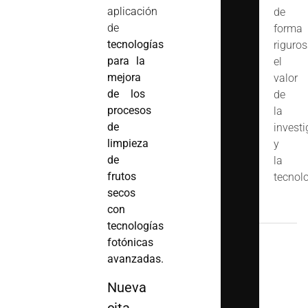
aplicación
de
de
forma
tecnologías
riguro
para la
el
mejora
valor
de los
de
procesos
la
de
invest
limpieza
y
de
la
frutos
tecnolo
secos
con
tecnologías
fotónicas
avanzadas.
Nueva