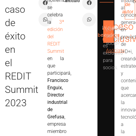
noviembre
visibil
c
artículo
de
caso
se
al
autor
celebra
conoci
de
la
3ª
genera
Acceso
Iniciar
Ver
¿Quieres
edición
en
Este
éxito
beneficios
sesión
exclusi
ser
del
proyec
contenido
socio?
REDIT
de
es
en
Asóciate
Summit
I+D+i,
exclusivo
en la
creand
el
para
que
estrate
socios.
participará,
REDIT
y
Francisco
conten
Summit
Enguix,
que
Director
acerca
2023
industrial
la
de
innova
Grefusa
,
tecnol
empresa
a
miembro
la