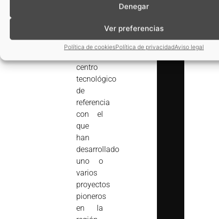
Denegar
congreso
sus
Ver preferencias
casos
de éxito
Política de cookies
Política de privacidad
Aviso legal
con el
centro
tecnológico
de
referencia
con el
que
han
desarrollado
uno o
varios
proyectos
pioneros
en la