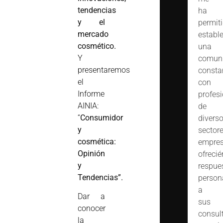
tendencias
ha
y el
permit
mercado
estable
cosmético.
una
Y
comuni
presentaremos
consta
el
con
Informe
profes
AINIA:
de
“
Consumidor
divers
y
sector
cosmética:
empres
Opinión
ofreci
y
respue
Tendencias”.
person
a
Dar a
sus
conocer
consult
la