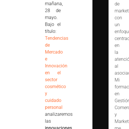
mañana,
de
28 de
market
mayo.
con
Bajo el
un
título:
enfoqu
Tendencias
centra
de
en
Mercado
la
e
atenci
Innovación
al
en el
asocia
sector
Mi
cosmético
formac
y
en
cuidado
Gestió
personal
Comerc
analizaremos
y
las
Market
innovaciones,
me