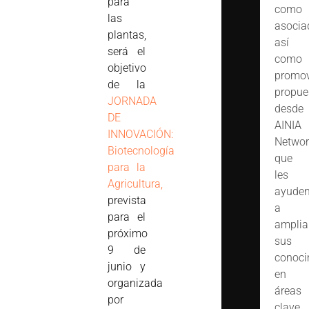
para
como
las
asocia
plantas,
así
será el
como
objetivo
promov
de la
propue
JORNADA
desde
DE
AINIA
INNOVACIÓN:
Networ
Biotecnología
que
para la
les
Agricultura,
ayude
prevista
a
para el
amplia
próximo
sus
9 de
conoci
junio y
en
organizada
áreas
por
clave