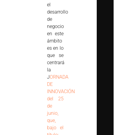
el
desarrollo
de
negocio
en este
ámbito
es en lo
que se
centrará
la
J
ORNADA
DE
INNOVACIÓN
del 25
de
junio,
que,
bajo el
título: