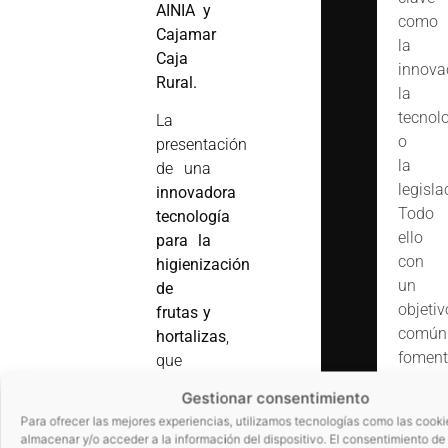
AINIA y
como
Cajamar
la
Caja
innova
Rural.
la
tecnol
La
o
presentación
la
de una
legisla
innovadora
Todo
tecnología
ello
para la
con
higienización
un
de
objetiv
frutas y
común
hortalizas
,
foment
que
un
garantiza
Gestionar consentimiento
networ
la
Para ofrecer las mejores experiencias, utilizamos tecnologías como las cooki
colabo
seguridad
almacenar y/o acceder a la información del dispositivo. El consentimiento de