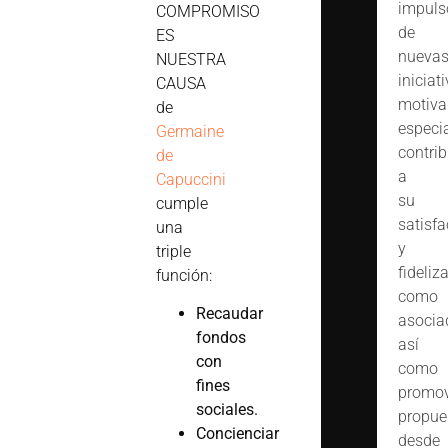
impuls
COMPROMISO
de
ES
nueva
NUESTRA
iniciat
CAUSA
motiva
de
especi
Germaine
contrib
de
a
Capuccini
su
cumple
satisfa
una
y
triple
fideliz
función:
como
Recaudar
asocia
fondos
así
con
como
fines
promov
sociales.
propue
Concienciar
desde