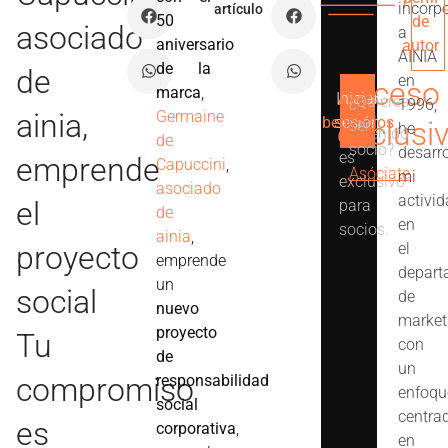
incorp
artículo
50
de
asociado
a
aniversario
autor
AINIA
de la
de
en
Acceso
marca
,
Iniciar
Ver
¿Quieres
1996,
Este
ainia,
Germaine
beneficios
sesión
exclusi
ser
he
contenido
de
socio?
desarr
es
emprende
Capuccini
,
Asóciate
mi
exclusivo
asociado
activi
el
para
de
en
socios.
ainia
,
proyecto
el
emprende
depart
un
social
de
nuevo
market
proyecto
Tu
con
de
un
compromiso
responsabilidad
enfoqu
social
centra
es
corporativa
,
en