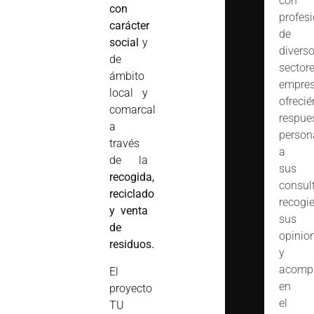
con
con
profes
carácter
de
social
y
divers
de
sector
ámbito
empres
local y
ofreci
comarcal
respue
a
person
través
a
de la
sus
recogida,
consult
reciclado
recogi
y venta
sus
de
opinio
residuos.
y
acomp
El
en
proyecto
el
TU