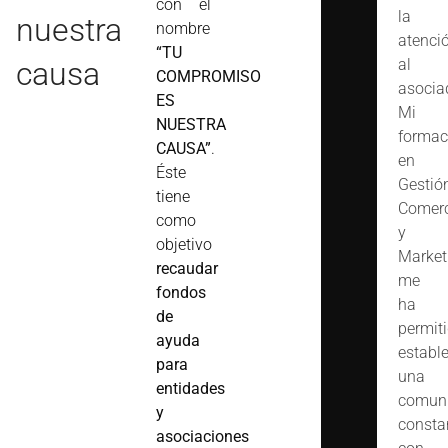
con el
la
nuestra
nombre
atenci
“TU
causa
al
COMPROMISO
asocia
ES
Mi
NUESTRA
formac
CAUSA”
.
en
Éste
Gestió
tiene
Comerc
como
y
objetivo
Market
recaudar
me
fondos
ha
de
permit
ayuda
estable
para
una
entidades
comuni
y
consta
asociaciones