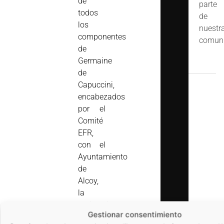
de
parte
todos
de
los
nuestr
componentes
comuni
de
Germaine
de
Capuccini,
encabezados
por el
Comité
EFR,
con el
Ayuntamiento
de
Alcoy,
la
Politécnica
Gestionar consentimiento
de