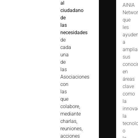
al
AINIA
ciudadano
Networ
de
que
las
les
necesidades
ayude
de
a
cada
amplia
una
sus
de
conoci
las
en
Asociaciones
áreas
con
clave
las
como
que
la
colabore,
innova
mediante
la
charlas,
tecnol
reuniones,
o
acciones