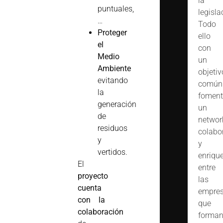
la
puntuales,
legisla
…
Todo
Proteger
ello
el
con
Medio
un
Ambiente
objetiv
evitando
común
la
foment
generación
un
de
networ
residuos
colabo
y
y
vertidos.
enriqu
El
entre
proyecto
las
cuenta
empre
con la
que
colaboración
forma