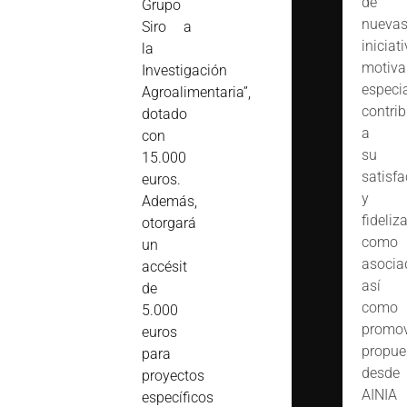
de
Grupo
nueva
Siro a
iniciat
la
motiva
Investigación
especi
Agroalimentaria”,
contrib
dotado
a
con
su
15.000
satisfa
euros.
y
Además,
fideliz
otorgará
como
un
asocia
accésit
así
de
como
5.000
promov
euros
propue
para
desde
proyectos
AINIA
específicos