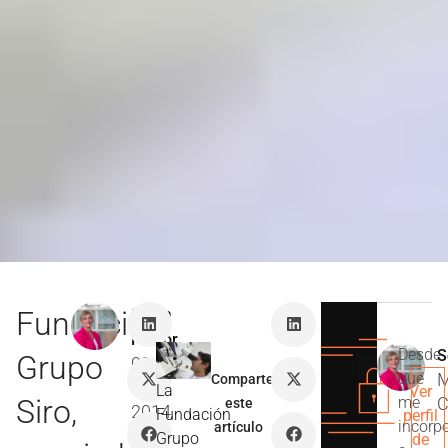
Fundación
Sonia
Pastor
Desde
S
Grupo
05
que
M
Comparte
Nov
La
Ver
Siro,
me
C
este
2014
Fundación
perfil
incorp
artículo
Grupo
de