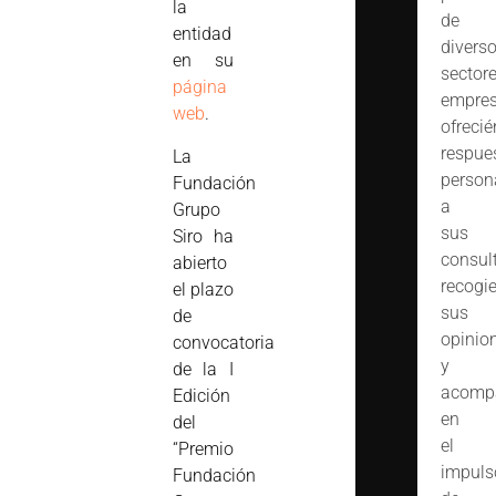
la
de
entidad
divers
en su
sector
página
empres
web
.
ofreci
respue
La
person
Fundación
a
Grupo
sus
Siro ha
consult
abierto
recogi
el plazo
sus
de
opinio
convocatoria
y
de la I
acomp
Edición
en
del
el
“Premio
impuls
Fundación