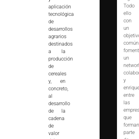
Todo
aplicación
ello
tecnológica
con
de
un
desarrollos
objetiv
agrarios
común
destinados
foment
a la
un
producción
networ
de
colabo
cereales
y
y, en
enriqu
concreto,
entre
al
las
desarrollo
empre
de la
que
cadena
forma
de
parte
valor