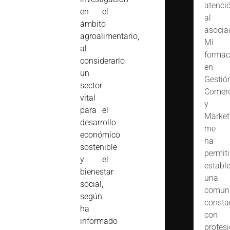
atenci
en el
al
ámbito
asocia
agroalimentario,
Mi
al
formac
considerarlo
en
un
Gestió
sector
Comerc
vital
y
para el
Market
desarrollo
me
económico
ha
sostenible
permit
y el
estable
bienestar
una
social,
comuni
según
consta
ha
con
informado
profes