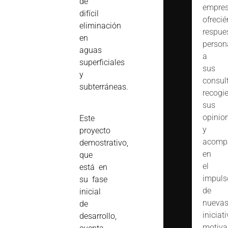
de
empres
difícil
ofreci
eliminación
respue
en
person
aguas
a
superficiales
sus
y
consult
subterráneas.
recogi
sus
opinio
Este
y
proyecto
acomp
demostrativo,
en
que
el
está en
impuls
su fase
de
inicial
nueva
de
iniciat
desarrollo,
motiva