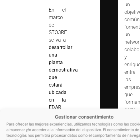
un
En el
objetiv
marco
común
de
foment
STO3RE
un
se va a
networ
desarrollar
colabo
una
y
planta
enriqu
demostrativa
entre
que
las
estará
empre
ubicada
que
en la
forma
EDAR
parte
de
Gestionar consentimiento
de
Totana
nuestr
Para ofrecer las mejores experiencias, utilizamos tecnologías como las cooki
(Murcia)
almacenar y/o acceder a la información del dispositivo. El consentimiento de
comuni
tecnologías nos permitirá procesar datos como el comportamiento de navega
con el