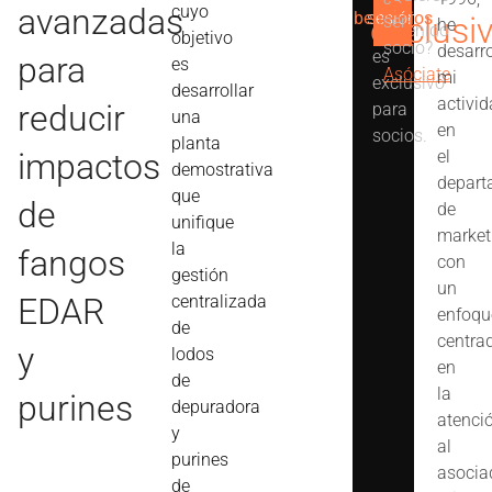
Este
cuyo
avanzadas
beneficios
sesión
exclusi
ser
he
contenido
objetivo
socio?
desarr
es
para
es
Asóciate
mi
exclusivo
desarrollar
activi
reducir
para
una
en
socios.
planta
impactos
el
demostrativa
depart
que
de
de
unifique
market
la
fangos
con
gestión
un
centralizada
EDAR
enfoqu
de
centra
y
lodos
en
de
la
purines
depuradora
atenci
y
al
purines
asocia
de