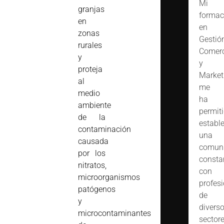
Mi
granjas
formac
en
en
zonas
Gestió
rurales
Comerc
y
y
proteja
Market
al
me
medio
ha
ambiente
permit
de la
estable
contaminación
una
causada
comuni
por los
consta
nitratos,
con
microorganismos
profes
patógenos
de
y
divers
microcontaminantes
sector