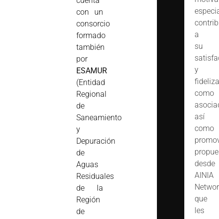
cuenta
especi
con un
contrib
consorcio
a
formado
su
también
satisfa
por
y
ESAMUR
fideliz
(Entidad
como
Regional
asocia
de
así
Saneamiento
como
y
promov
Depuración
propue
de
desde
Aguas
AINIA
Residuales
Networ
de la
que
Región
les
de