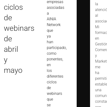
empresas
la
ciclos
asociadas
atenci
a
de
al
AINIA
asocia
Network
webinars
Mi
que
formac
ya
de
en
han
Gestió
abril
participado,
Comerc
como
y
y
ponentes,
Market
en
me
mayo
los
ha
diferentes
permit
ciclos
estable
de
una
webinars
comuni
que
consta
se