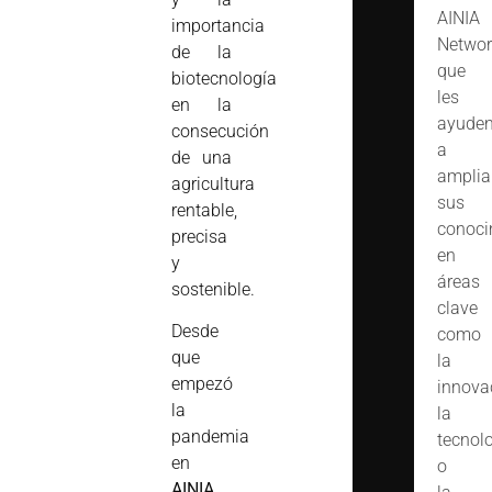
AINIA
importancia
Networ
de la
que
biotecnología
les
en la
ayude
consecución
a
de una
amplia
agricultura
sus
rentable,
conoci
precisa
en
y
áreas
sostenible.
clave
Desde
como
que
la
empezó
innova
la
la
pandemia
tecnol
en
o
AINIA