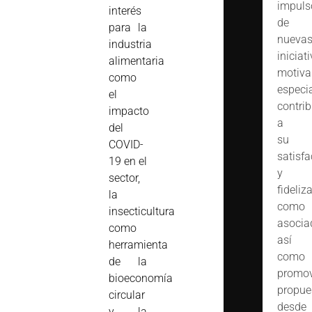
impuls
interés
de
para la
nueva
industria
iniciat
alimentaria
motiva
como
especi
el
contrib
impacto
a
del
su
COVID-
satisfa
19 en el
y
sector,
fideliz
la
como
insecticultura
asocia
como
así
herramienta
como
de la
promov
bioeconomía
propue
circular
desde
y la