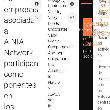
incorp
artículo
de
Productos
empresas
a
autor
Velarte,
AINIA
Vicky
asociadas
en
Acceso
Foods,
Iniciar
Ver
¿Quieres
1996,
Este
a
Chocolates
beneficios
sesión
exclusi
ser
he
contenido
Valor,
socio?
desarr
es
AINIA
Granja
Asóciate
mi
exclusivo
Campomayor,
activi
Network
para
Anecoop,
en
socios.
Coopaman,
participan
el
Kiwi
depart
Atlántico,
como
de
Idai
market
Nature
ponentes
con
y
un
en
ASAJA
enfoqu
son
centra
los
las
en