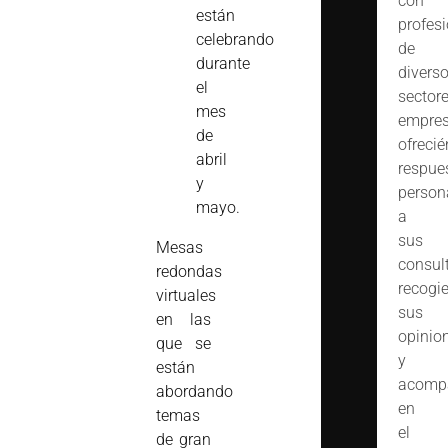
con
están
profes
celebrando
de
durante
divers
el
sector
mes
empres
de
ofreci
abril
respue
y
person
mayo.
a
sus
Mesas
consult
redondas
recogi
virtuales
sus
en las
opinio
que se
y
están
acomp
abordando
en
temas
el
de gran