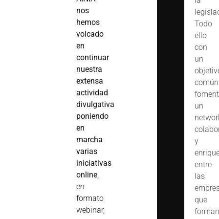
la
nos
legisla
hemos
Todo
volcado
ello
en
con
continuar
un
nuestra
objetiv
extensa
común
actividad
foment
divulgativa
un
poniendo
networ
en
colabo
marcha
y
varias
enriqu
iniciativas
entre
online
,
las
en
empre
formato
que
webinar,
forma