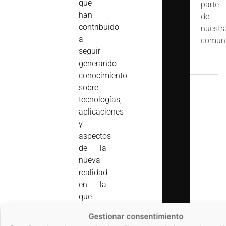
que
parte
han
de
contribuido
nuestr
a
comuni
seguir
generando
conocimiento
sobre
tecnologías,
aplicaciones
y
aspectos
de la
nueva
realidad
en la
que
vivimos.
Gestionar consentimiento
Para