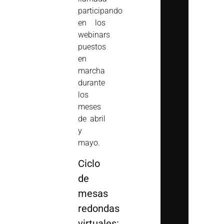
participando
en los
webinars
puestos
en
marcha
durante
los
meses
de abril
y
mayo.
Ciclo
de
m
esas
r
edondas
v
irtuales: