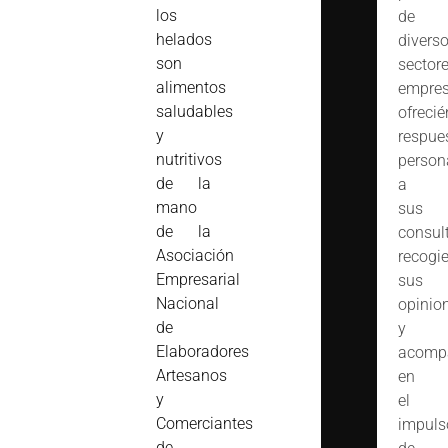
los
de
helados
divers
son
sector
alimentos
empres
saludables
ofreci
y
respue
nutritivos
person
de la
a
mano
sus
de la
consult
Asociación
recogi
Empresarial
sus
Nacional
opinio
de
y
Elaboradores
acomp
Artesanos
en
y
el
Comerciantes
impuls
de