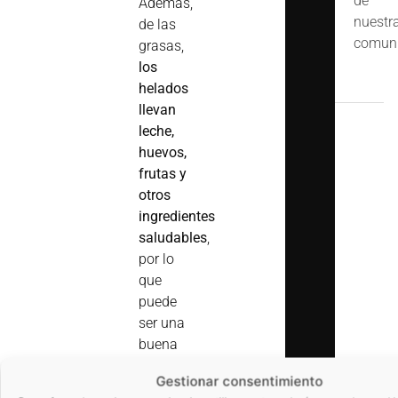
de
Además,
nuestr
de las
comuni
grasas,
los
helados
llevan
leche,
huevos,
frutas y
otros
ingredientes
saludables
,
por lo
que
puede
ser una
buena
merienda
Gestionar consentimiento
o un