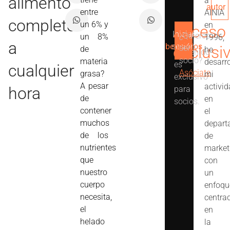
alimento
a
autor
entre
AINIA
completo
un 6% y
en
Acceso
Iniciar
Ver
¿Quieres
un 8%
1996,
Este
a
beneficios
sesión
exclusi
ser
de
he
contenido
socio?
materia
desarr
es
cualquier
Asóciate
grasa?
mi
exclusivo
A pesar
activi
hora
para
de
en
socios.
contener
el
muchos
depart
de los
de
nutrientes
market
que
con
nuestro
un
cuerpo
enfoqu
necesita,
centra
el
en
helado
la