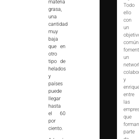
materia
Todo
grasa,
ello
una
con
cantidad
un
muy
objetiv
baja
común
que en
foment
otro
un
tipo de
networ
helados
colabo
y
y
países
enriqu
puede
entre
llegar
las
hasta
empre
el 60
que
por
forma
ciento.
parte