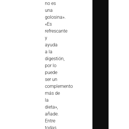
no es
una
golosina».
«Es
refrescante
y
ayuda
a la
digestión,
por lo
puede
ser un
complemento
más de
la
dieta»,
añade.
Entre
todas