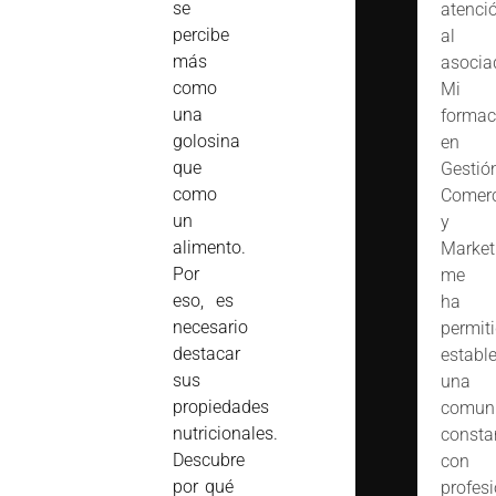
se
atenci
percibe
al
más
asocia
como
Mi
una
formac
golosina
en
que
Gestió
como
Comerc
un
y
alimento.
Market
Por
me
eso, es
ha
necesario
permit
destacar
estable
sus
una
propiedades
comuni
nutricionales.
consta
Descubre
con
por qué
profes