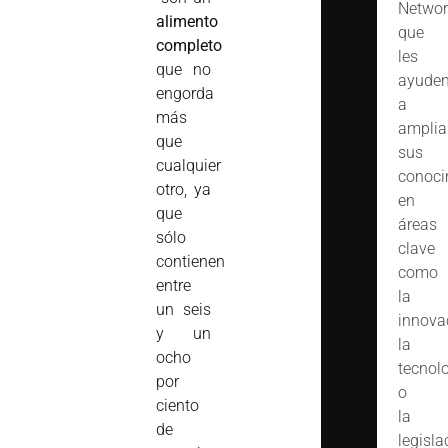
Networ
alimento
que
completo
les
que no
ayude
engorda
a
más
amplia
que
sus
cualquier
conoci
otro, ya
en
que
áreas
sólo
clave
contienen
como
entre
la
un seis
innova
y un
la
ocho
tecnol
por
o
ciento
la
de
legisla