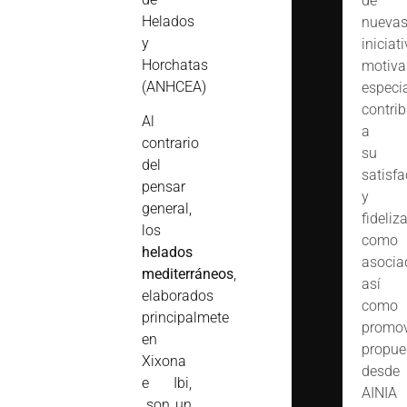
de
Helados
nueva
y
iniciat
Horchatas
motiva
(ANHCEA)
especi
contrib
Al
a
contrario
su
del
satisfa
pensar
y
general,
fideliz
los
como
helados
asocia
mediterráneos
,
así
elaborados
como
principalmete
promov
en
propue
Xixona
desde
e Ibi,
AINIA
son un