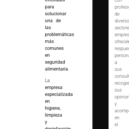
con
para
profes
solucionar
de
una de
divers
las
sector
problemáticas
empres
más
ofreci
comunes
respue
en
person
seguridad
a
alimentaria.
sus
consult
La
recogi
empresa
sus
especializada
opinio
en
y
higiene,
acomp
limpieza
en
y
el
desinfección