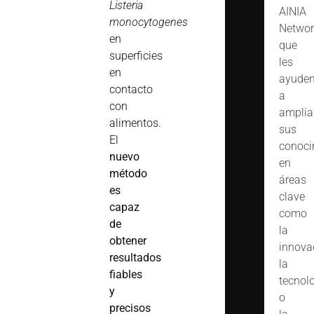
Listeria
AINIA
monocytogenes
Networ
en
que
superficies
les
en
ayude
contacto
a
con
amplia
alimentos.
sus
El
conoci
nuevo
en
método
áreas
es
clave
capaz
como
de
la
obtener
innova
resultados
la
fiables
tecnol
y
o
precisos