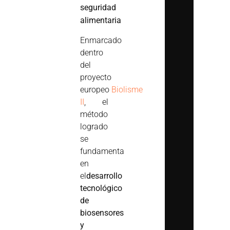
seguridad
alimentaria
Enmarcado
dentro
del
proyecto
europeo
Biolisme
II
, el
método
logrado
se
fundamenta
en
el
desarrollo
tecnológico
de
biosensores
y