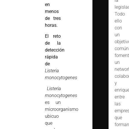
la
en
legisla
menos
Todo
de tres
ello
horas.
con
un
El reto
objetiv
de la
común
detección
foment
rápida
un
de
networ
Listeria
colabo
monocytogenes
y
Listeria
enriqu
monocytogenes
entre
es un
las
microorganismo
empre
ubicuo
que
que
forma