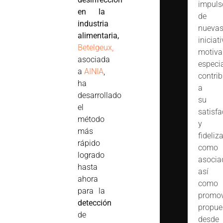
impuls
en la
de
industria
nueva
alimentaria,
iniciat
Betelgeux,
motiva
asociada
especi
a
AINIA
,
contrib
ha
a
desarrollado
su
el
satisfa
método
y
más
fideliz
rápido
como
logrado
asocia
hasta
así
ahora
como
para la
promov
detección
propue
de
desde