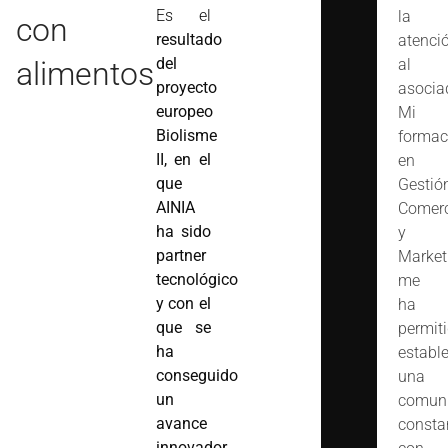
Es el
la
con
resultado
atenci
del
alimentos
al
proyecto
asocia
europeo
Mi
Biolisme
formac
II, en el
en
que
Gestió
AINIA
Comerc
ha sido
y
partner
Market
tecnológico
me
y con el
ha
que se
permit
ha
estable
conseguido
una
un
comuni
avance
consta
innovador