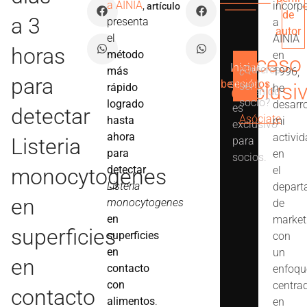
a AINIA
,
incorp
artículo
de
a 3
presenta
a
autor
el
AINIA
horas
método
en
Acceso
Iniciar
Ver
¿Quieres
más
1996,
Este
para
beneficios
sesión
exclusi
ser
rápido
he
contenido
socio?
logrado
desarr
es
detectar
Asóciate
hasta
mi
exclusivo
ahora
activi
Listeria
para
para
en
socios.
detectar
monocytogenes
el
Listeria
depart
en
monocytogenes
de
en
market
superficies
superficies
con
en
un
en
contacto
enfoqu
con
centra
contacto
alimentos
.
en