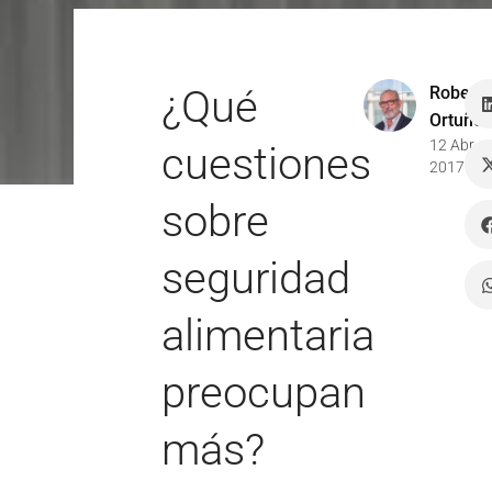
¿Qué
Robert
Ortuño
12 Abr
cuestiones
2017
sobre
seguridad
alimentaria
preocupan
más?