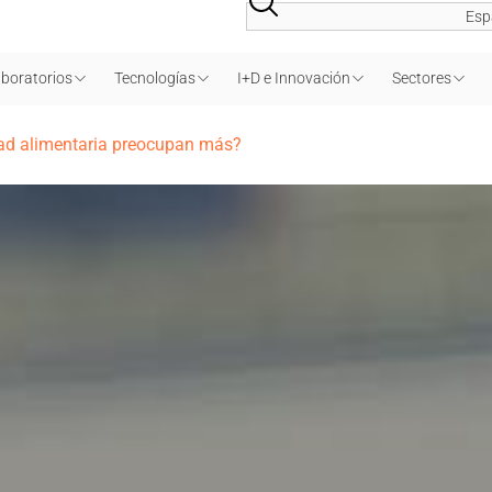
Esp
boratorios
Tecnologías
I+D e Innovación
Sectores
dad alimentaria preocupan más?