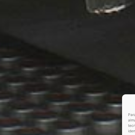
Para
alma
tec
iden