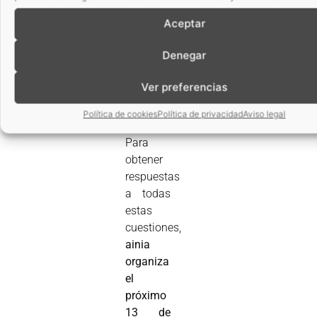
costes
?
Aceptar
¿Cómo
se puede
Denegar
ser
más
eficiente
Ver preferencias
en los
Política de cookies
Política de privacidad
Aviso legal
procesos
?
Para
obtener
respuestas
a todas
estas
cuestiones,
ainia
organiza
el
próximo
13 de