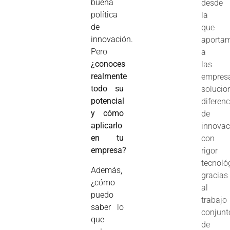
buena
desde
política
la
de
que
innovación.
aporta
Pero
a
¿conoces
las
realmente
empres
todo su
solucio
potencial
diferen
y cómo
de
aplicarlo
innovac
en tu
con
empresa?
rigor
tecnoló
Además,
gracias
¿cómo
al
puedo
trabajo
saber lo
conjunt
que
de