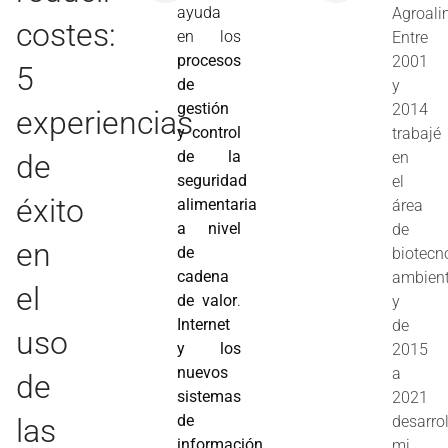
ayuda
Agroali
costes:
en los
Entre
procesos
2001
5
de
y
gestión
2014
experiencias
y control
trabajé
de la
de
en
seguridad
el
éxito
alimentaria
área
a nivel
de
en
de
biotecn
cadena
ambient
el
de valor
.
y
Internet
de
uso
y los
2015
nuevos
a
de
sistemas
2021
de
las
desarrol
información
mi