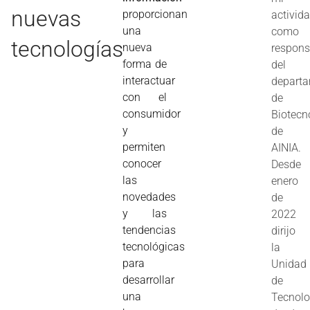
nuevas
proporcionan
activid
una
como
tecnologías
nueva
respons
forma de
del
interactuar
depart
con el
de
consumidor
Biotecn
y
de
permiten
AINIA.
conocer
Desde
las
enero
novedades
de
y las
2022
tendencias
dirijo
tecnológicas
la
para
Unidad
desarrollar
de
una
Tecnolo