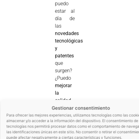
puedo
estar al
día de
las
novedades
tecnológicas
y
patentes
que
surgen?
¿Puedo
mejorar
la
calidad
y la
Gestionar consentimiento
seguridad
Para ofrecer las mejores experiencias, utilizamos tecnologías como las cooki
almacenar y/o acceder a la información del dispositivo. El consentimiento de
de mi
tecnologías nos permitirá procesar datos como el comportamiento de navega
producto
las identificaciones únicas en este sitio. No consentir o retirar el consentimie
reduciendo
puede afectar negativamente a ciertas características y funciones.