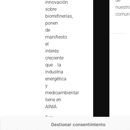
de
innovación
nuestr
sobre
comuni
biorrefinerías,
ponen
de
manifiesto
el
interés
creciente
que la
industria
energética
y
medioambiental
tiene en
AINIA.
Este
Gestionar consentimiento
interés