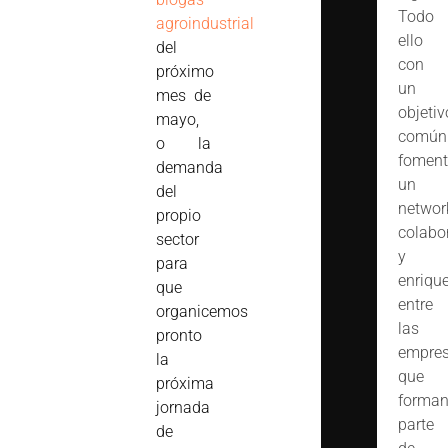
Todo
agroindustrial
ello
del
con
próximo
un
mes de
objetiv
mayo,
común
o la
foment
demanda
un
del
networ
propio
colabo
sector
y
para
enriqu
que
entre
organicemos
las
pronto
empre
la
que
próxima
forma
jornada
parte
de