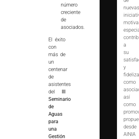
de
número
nueva
creciente
iniciat
de
motiva
asociados.
especi
contrib
El éxito
a
con
su
más de
satisfa
un
y
centenar
fideliz
de
como
asistentes
asocia
del
III
así
Seminario
como
de
promov
Aguas
propue
para
desde
una
AINIA
Gestión