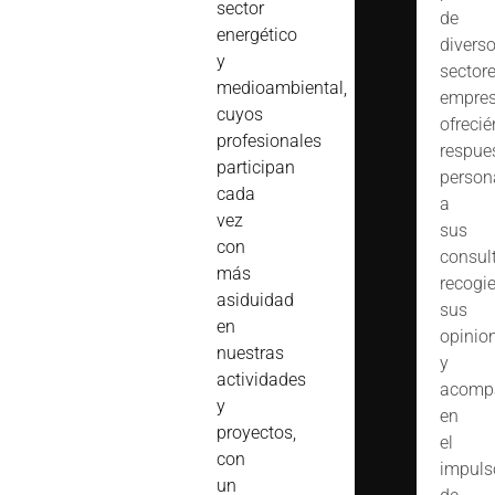
sector
de
energético
divers
y
sector
medioambiental,
empres
cuyos
ofreci
profesionales
respue
participan
person
cada
a
vez
sus
con
consult
más
recogi
asiduidad
sus
en
opinio
nuestras
y
actividades
acomp
y
en
proyectos,
el
con
impuls
un