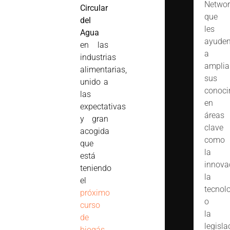
Networ
Circular
que
del
les
Agua
ayude
en las
a
industrias
amplia
alimentarias,
sus
unido a
conoci
las
en
expectativas
áreas
y gran
clave
acogida
como
que
la
está
innova
teniendo
la
el
tecnol
próximo
o
curso
la
de
legisla
biogás