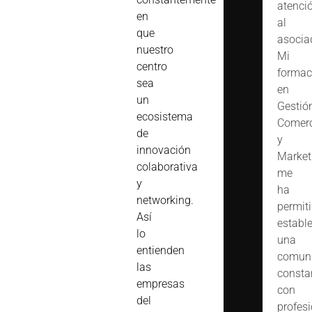
atenci
en
al
que
asocia
nuestro
Mi
centro
formac
sea
en
un
Gestió
ecosistema
Comerc
de
y
innovación
Market
colaborativa
me
y
ha
networking.
permit
Así
estable
lo
una
entienden
comuni
las
consta
empresas
con
del
profes