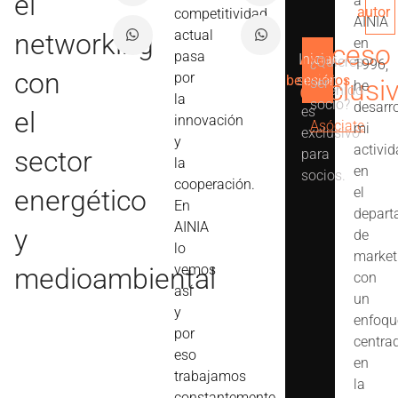
el
a
autor
competitividad
AINIA
actual
networking
en
Acceso
pasa
Iniciar
Ver
¿Quieres
1996,
Este
con
por
beneficios
sesión
exclusi
ser
he
contenido
la
socio?
desarr
es
el
innovación
Asóciate
mi
exclusivo
y
activi
sector
para
la
en
socios.
cooperación.
energético
el
En
depart
AINIA
y
de
lo
market
vemos
medioambiental
con
así
un
y
enfoqu
por
centra
eso
en
trabajamos
la
constantemente