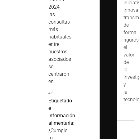
iniciat
2024,
innova
las
transm
consultas
de
más
forma
habituales
riguro
entre
el
nuestros
valor
asociados
de
se
la
centraron
invest
en:
y
la
✅
tecnolo
Etiquetado
e
información
alimentaria
:
¿Cumple
tu