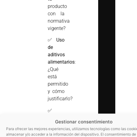
producto
con la
normativa
vigente?
✅
Uso
de
aditivos
alimentarios
:
¿Qué
está
permitido
y cómo
justificarlo?
✅
Límites
Gestionar consentimiento
de
Para ofrecer las mejores experiencias, utilizamos tecnologías como las cooki
plaguicidas
almacenar y/o acceder a la información del dispositivo. El consentimiento de