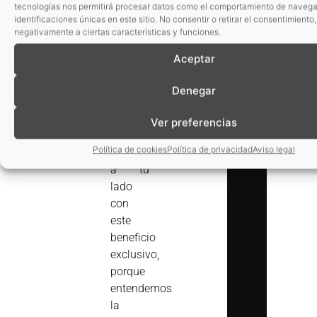
y
tecnologías nos permitirá procesar datos como el comportamiento de navega
identificaciones únicas en este sitio. No consentir o retirar el consentimiento
contaminantes
:
negativamente a ciertas características y funciones.
¿Qué
regulaciones
Aceptar
debes
Denegar
considerar?
En
Ver preferencias
2025,
Política de cookies
Política de privacidad
Aviso legal
seguimos
a tu
lado
con
este
beneficio
exclusivo,
porque
entendemos
la