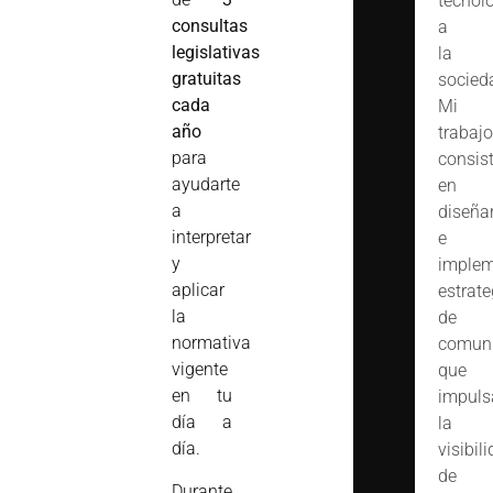
tecnol
consultas
a
legislativas
la
gratuitas
socied
cada
Mi
año
trabajo
para
consis
ayudarte
en
a
diseña
interpretar
e
y
implem
aplicar
estrate
la
de
normativa
comuni
vigente
que
en tu
impuls
día a
la
día.
visibil
de
Durante