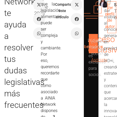
Network
Sáez
que la
a
Comparte
S
27 Ene
Ver
legislación
te
dar
T
este
2025
perfil
alimentaria
visibil
c
artículo
de
ayuda
puede
al
autor
ser
conoci
a
compleja
genera
Acceso
Iniciar
Ver
¿Quieres
y
en
Este
resolver
beneficios
sesión
exclusi
ser
cambiante.
proyec
contenido
socio?
Por
de
es
tus
Asóciate
eso,
I+D+i,
exclusivo
queremos
creand
dudas
para
recordarte
estrate
socios.
que
legislativas
y
como
conten
más
asociado
que
a AINIA
acerca
frecuentes
Network
la
dispones
innova
de
3