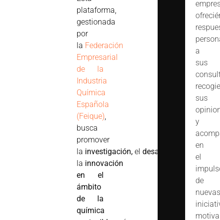
empres
plataforma,
ofreci
gestionada
respue
por
person
la
Federación
a
Empresarial
sus
de la
consult
Industria
recogi
Química
sus
Española
opinio
(Feique)
,
y
busca
acomp
promover
en
la
investigación,
el
desarrollo
y
el
la
innovación
impuls
en el
de
ámbito
nueva
de la
iniciat
química
motiva