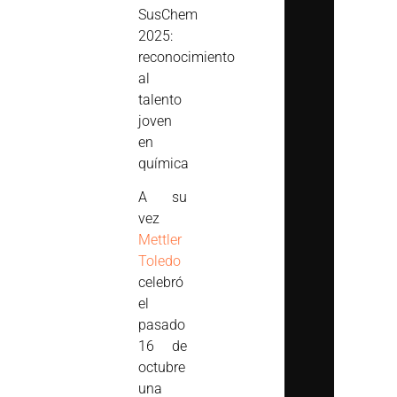
SusChem
2025:
reconocimiento
al
talento
joven
en
química
A su
vez
Mettler
Toledo
celebró
el
pasado
16 de
octubre
una