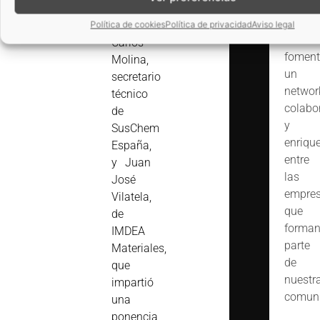
un
tecnológico
objetiv
AINIA,
Política de cookies
Política de privacidad
Aviso legal
común
Carlos
foment
Molina,
un
secretario
networ
técnico
colabo
de
y
SusChem
enriqu
España,
entre
y Juan
las
José
empre
Vilatela,
que
de
forma
IMDEA
parte
Materiales,
de
que
nuestr
impartió
comuni
una
ponencia