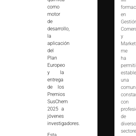
como
formac
motor
en
de
Gestió
desarrollo,
Comerc
la
y
aplicación
Market
del
me
Plan
ha
Europeo
permit
y la
estable
entrega
una
de los
comuni
Premios
consta
SusChem
con
2025 a
profes
jóvenes
de
investigadores.
divers
sector
Esta