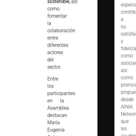
sostenible,
así
especi
como
contrib
fomentar
a
la
su
colaboración
satisfa
entre
y
diferentes
fideliz
actores
como
del
asocia
sector.
así
como
Entre
promov
los
propue
participantes
desde
en la
AINIA
Asamblea
Networ
destacan
que
María
les
Eugenia
ayude