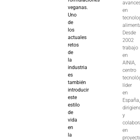
avance
veganas.
en
Uno
tecnolo
de
aliment
los
Desde
actuales
2002
retos
trabajo
de
en
la
AINIA,
industria
centro
es
tecnoló
también
líder
introducir
en
este
España
estilo
dirigie
de
y
vida
colabo
en
en
la
proyect