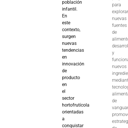
población
para
infantil.
explora
En
nuevas
este
fuentes
contexto,
de
surgen
aliment
nuevas
desarrol
tendencias
y
en
funcion
innovación
nuevos
de
ingredi
producto
median
en
tecnolo
el
aliment
sector
de
hortofrutícola
vanguar
orientadas
promov
a
estrate
conquistar