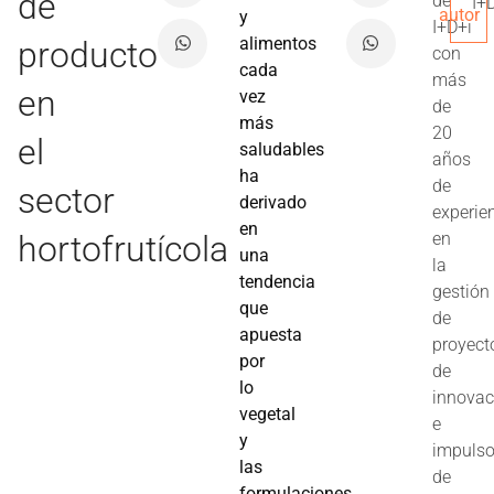
de
de
I+
autor
y
I+D+i
alimentos
producto
con
cada
más
en
vez
de
más
20
el
saludables
años
ha
de
sector
derivado
experie
en
hortofrutícola
en
una
la
tendencia
gestión
que
de
apuesta
proyect
por
de
lo
innovac
vegetal
e
y
impuls
las
de
formulaciones