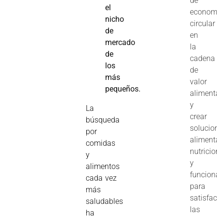
de
el
econom
nicho
circular
de
en
mercado
la
de
cadena
los
de
más
valor
pequeños.
aliment
y
La
crear
búsqueda
solucio
por
aliment
comidas
nutrici
y
y
alimentos
funcion
cada vez
para
más
satisfac
saludables
las
ha