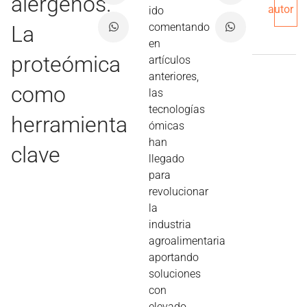
alérgenos.
autor
ido
comentando
La
en
proteómica
artículos
anteriores,
como
las
tecnologías
herramienta
ómicas
han
clave
llegado
para
revolucionar
la
industria
agroalimentaria
aportando
soluciones
con
elevado