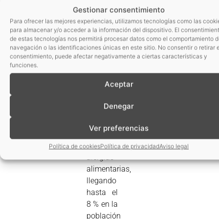
En el
Gestionar consentimiento
caso
Para ofrecer las mejores experiencias, utilizamos tecnologías como las cooki
concreto
para almacenar y/o acceder a la información del dispositivo. El consentimien
de estas tecnologías nos permitirá procesar datos como el comportamiento 
de
navegación o las identificaciones únicas en este sitio. No consentir o retirar e
España,
consentimiento, puede afectar negativamente a ciertas características y
son
funciones.
cerca de
Aceptar
2
millones
Denegar
de
personas
Ver preferencias
las que
sufren
Política de cookies
Política de privacidad
Aviso legal
alergias
alimentarias,
llegando
hasta el
8 % en la
población