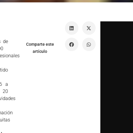
 de
Comparte este
00
artículo
fesionales
tido
6 a
 20
ividades
mación
uitas