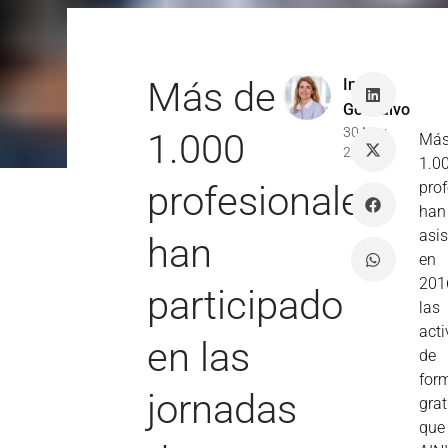
Más de
Inma
Gonzalvo
30 Nov
1.000
Más
2016
1.0
profesionales
pro
han
asis
han
en
201
participado
las
act
en las
de
for
jornadas
grat
que