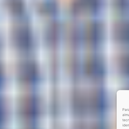
Para
alma
tec
iden