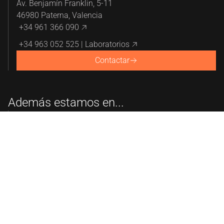
Av. Benjamín Franklin, 5-11
46980 Paterna, Valencia
+34 961 366 090
+34 963 052 525 | Laboratorios
Contactar
Además estamos en...
Barcelona, Granada, Madrid, Vigo, Zaragoza y Oporto
Enlaces de interés
Acceso clientes
Asóciate
Sobre AINIA