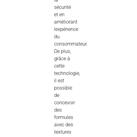
sécurité
et en
améliorant
lexpérience
du
consommateur.
De plus,
grâce à
cette
technologie,
il est
possible
de
concevoir
des
formules
avec des
textures