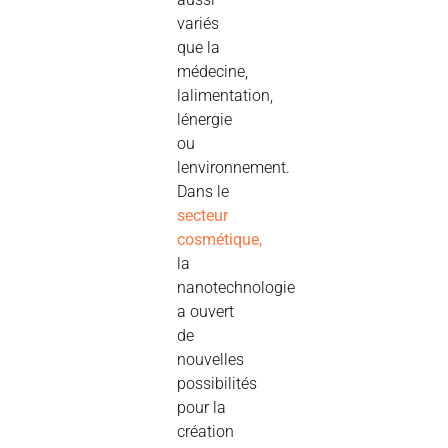
variés
que la
médecine,
lalimentation,
lénergie
ou
lenvironnement.
Dans le
secteur
cosmétique,
la
nanotechnologie
a ouvert
de
nouvelles
possibilités
pour la
création