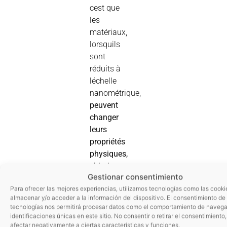
cest que
les
matériaux,
lorsquils
sont
réduits à
léchelle
nanométrique,
peuvent
changer
leurs
propriétés
physiques,
chimiques
Gestionar consentimiento
et
Para ofrecer las mejores experiencias, utilizamos tecnologías como las cooki
biologiques
.
almacenar y/o acceder a la información del dispositivo. El consentimiento de
Cela est
tecnologías nos permitirá procesar datos como el comportamiento de navega
dû en
identificaciones únicas en este sitio. No consentir o retirar el consentimiento
afectar negativamente a ciertas características y funciones.
grande