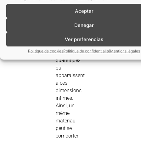
partie à
Aceptar
laugmentation
de la
Denegar
surface
active et
Ver preferencias
aux
Politique de cookies
Politique de confidentialité
Mentions légales
phénomènes
quantiques
qui
apparaissent
à ces
dimensions
infimes.
Ainsi, un
même
matériau
peut se
comporter