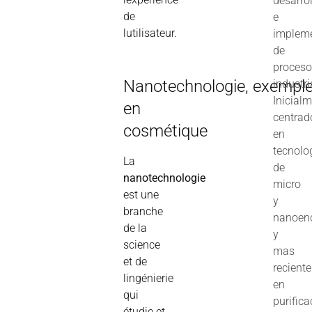
desarro
de
e
lutilisateur.
implem
de
proces
N
anotechnologie,
exempl
industri
Inicial
en
centrad
cosmétique
en
tecnolo
La
de
nanotechnologie
micro
est une
y
branche
nanoenc
de la
y
science
mas
et de
recient
lingénierie
en
qui
purifica
étudie et