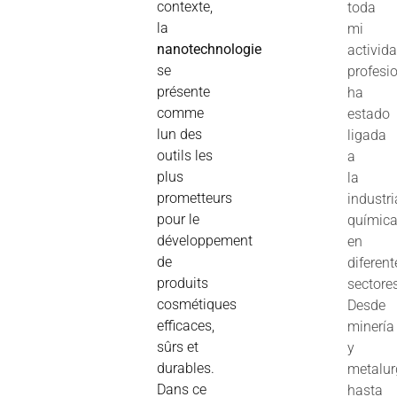
contexte,
toda
la
mi
nanotechnologie
activid
se
profesi
présente
ha
comme
estado
lun des
ligada
outils les
a
plus
la
prometteurs
industri
pour le
químic
développement
en
de
diferent
produits
sectore
cosmétiques
Desde
efficaces,
minería
sûrs et
y
durables.
metalur
Dans ce
hasta