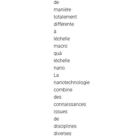
de
manière
totalement
différente
à
léchelle
macro
quà
léchelle
nano.
La
nanotechnologie
combine
des
connaissances
issues
de
disciplines
diverses