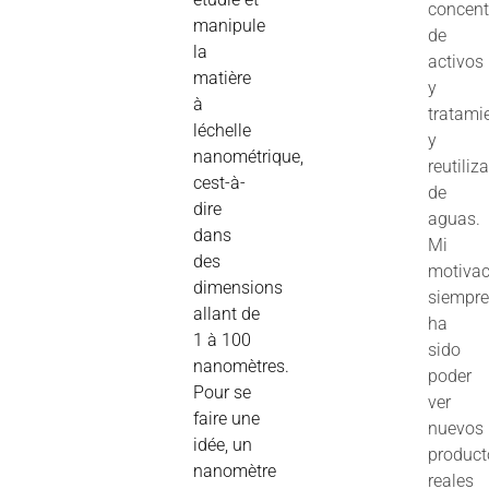
concent
manipule
de
la
activos
matière
y
à
tratami
léchelle
y
nanométrique,
reutiliz
cest-à-
de
dire
aguas.
dans
Mi
des
motivac
dimensions
siempr
allant de
ha
1 à 100
sido
nanomètres.
poder
Pour se
ver
faire une
nuevos
idée, un
product
nanomètre
reales