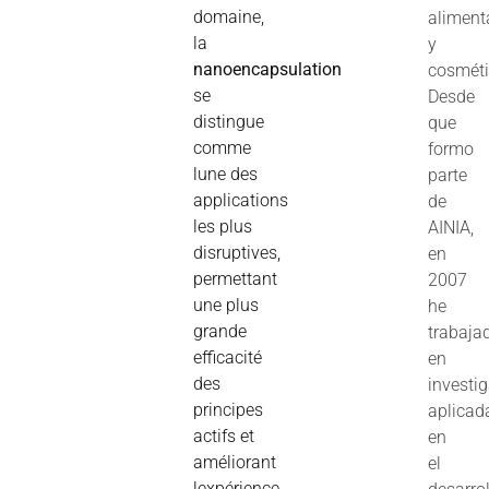
domaine,
aliment
la
y
nanoencapsulation
cosméti
se
Desde
distingue
que
comme
formo
lune des
parte
applications
de
les plus
AINIA,
disruptives,
en
permettant
2007
une plus
he
grande
trabaja
efficacité
en
des
investi
principes
aplicad
actifs et
en
améliorant
el
lexpérience