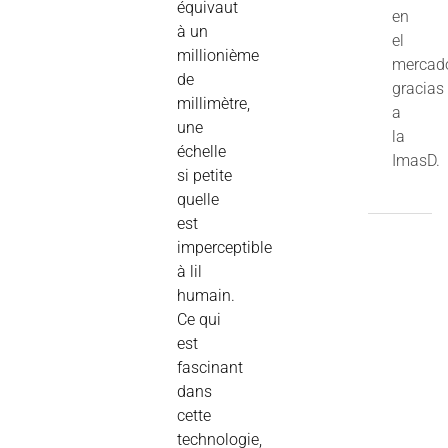
équivaut
en
à un
el
millionième
mercad
de
gracias
millimètre,
a
une
la
échelle
ImasD.
si petite
quelle
est
imperceptible
à lil
humain.
Ce qui
est
fascinant
dans
cette
technologie,