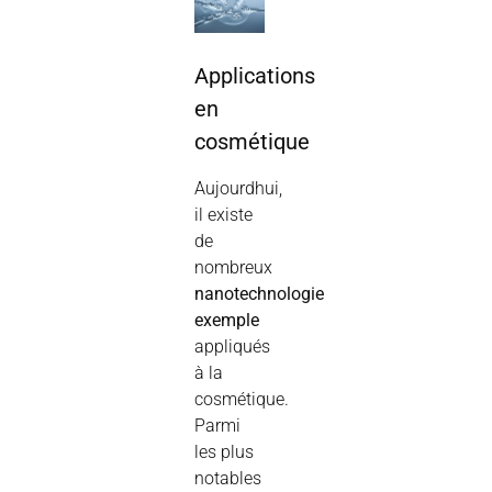
Applications
en
cosmétique
Aujourdhui,
il existe
de
nombreux
nanotechnologie
exemple
appliqués
à la
cosmétique.
Parmi
les plus
notables