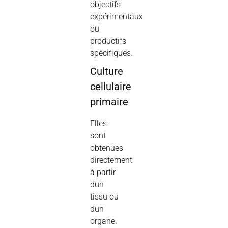
objectifs
expérimentaux
ou
productifs
spécifiques
.
Culture
cellulaire
primaire
Elles
sont
obtenues
directement
à partir
dun
tissu
ou
dun
organe
.