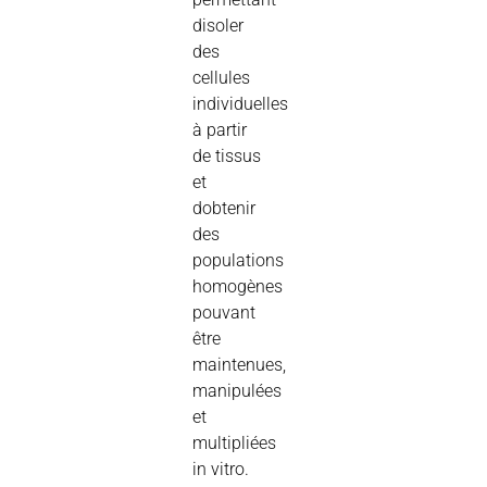
disoler
des
cellules
individuelles
à partir
de
tissus
et
dobtenir
des
populations
homogènes
pouvant
être
maintenues
,
manipulées
et
multipliées
in vitro
.