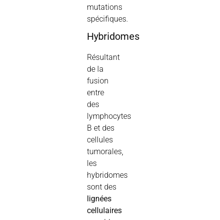
mutations
spécifiques.
Hybridomes
Résultant
de la
fusion
entre
des
lymphocytes
B et des
cellules
tumorales,
les
hybridomes
sont des
lignées
cellulaires