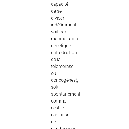
capacité
de se
diviser
indéfiniment,
soit par
manipulation
génétique
(introduction
de la
télomérase
ou
doncogènes),
soit
spontanément,
comme
cest le
cas pour
de
nombreuses