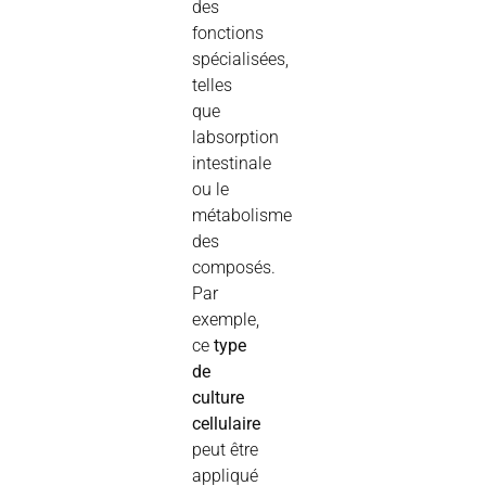
des
fonctions
spécialisées,
telles
que
labsorption
intestinale
ou le
métabolisme
des
composés.
Par
exemple,
ce
type
de
culture
cellulaire
peut être
appliqué