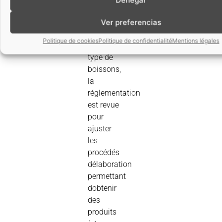
exigences
de
Ver preferencias
production
Politique de cookies
Politique de confidentialité
Mentions légales
de ce
type de
boissons,
la
réglementation
est revue
pour
ajuster
les
procédés
délaboration
permettant
dobtenir
des
produits