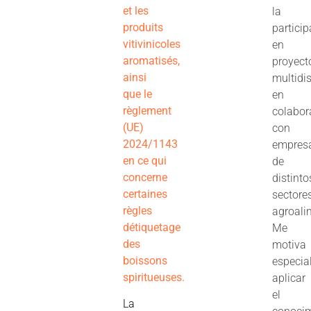
et les
la
produits
partici
vitivinicoles
en
aromatisés,
proyect
ainsi
multidis
que le
en
règlement
colabor
(UE)
con
2024/1143
empres
en ce qui
de
concerne
distinto
certaines
sectore
règles
agroali
détiquetage
Me
des
motiva
boissons
especia
spiritueuses.
aplicar
el
La