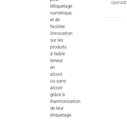
operado
létiquetage
numérique,
et de
faciliter
linnovation
sur les
produits
à faible
teneur
en
alcool
ou sans
alcool
grâce à
lharmonisation
de leur
étiquetage.