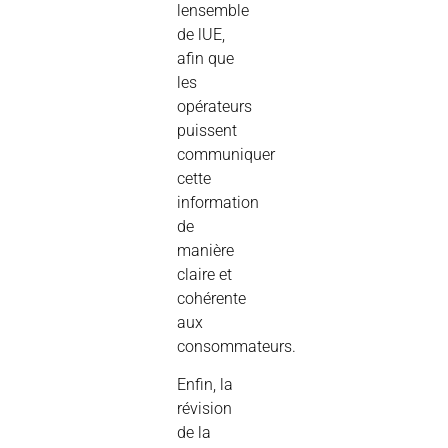
lensemble
de lUE,
afin que
les
opérateurs
puissent
communiquer
cette
information
de
manière
claire et
cohérente
aux
consommateurs.
Enfin, la
révision
de la