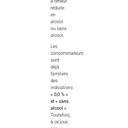
à teneur
réduite
en
alcool
ou sans
alcool.
Les
consommateurs
sont
déjà
familiers
des
indications
« 0,0 % »
et « sans
alcool ».
Toutefois,
à ce jour,