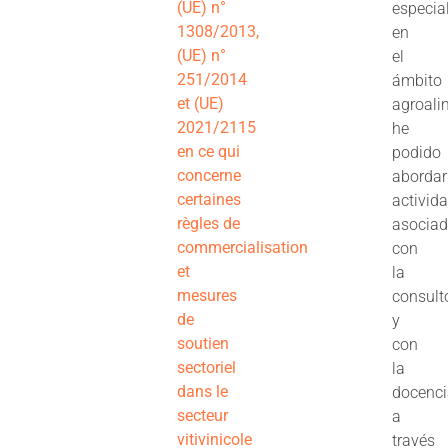
(UE) n°
especia
1308/2013,
en
(UE) n°
el
251/2014
ámbito
et (UE)
agroali
2021/2115
he
en ce qui
podido
concerne
abordar
certaines
activid
règles de
asocia
commercialisation
con
et
la
mesures
consult
de
y
soutien
con
sectoriel
la
dans le
docenc
secteur
a
vitivinicole
través