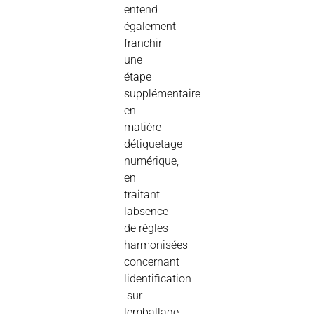
entend
également
franchir
une
étape
supplémentaire
en
matière
détiquetage
numérique,
en
traitant
labsence
de règles
harmonisées
concernant
lidentification
 sur
lemballage