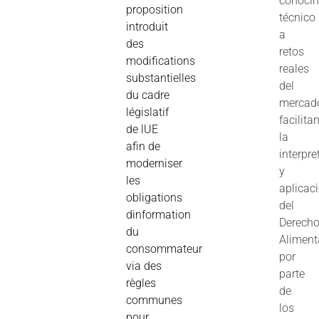
conoci
proposition
técnico
introduit
a
des
retos
modifications
reales
substantielles
del
du cadre
mercad
législatif
facilita
de lUE
la
afin de
interpre
moderniser
y
les
aplicac
obligations
del
dinformation
Derech
du
Aliment
consommateur
por
via des
parte
règles
de
communes
los
pour