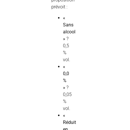
prévoit :
«
Sans
alcool
»
?
0,5
%
vol.
«
0,0
%
»
?
0,05
%
vol.
«
Réduit
en