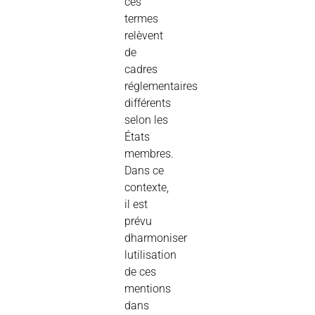
ces
termes
relèvent
de
cadres
réglementaires
différents
selon les
États
membres.
Dans ce
contexte,
il est
prévu
dharmoniser
lutilisation
de ces
mentions
dans