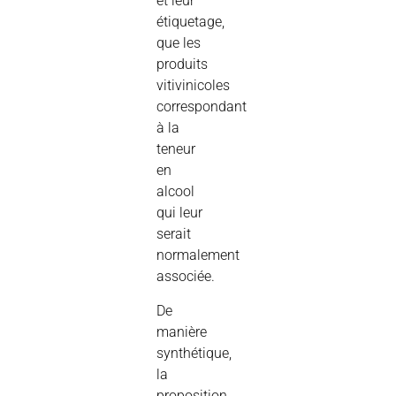
et leur
étiquetage,
que les
produits
vitivinicoles
correspondant
à la
teneur
en
alcool
qui leur
serait
normalement
associée.
De
manière
synthétique,
la
proposition