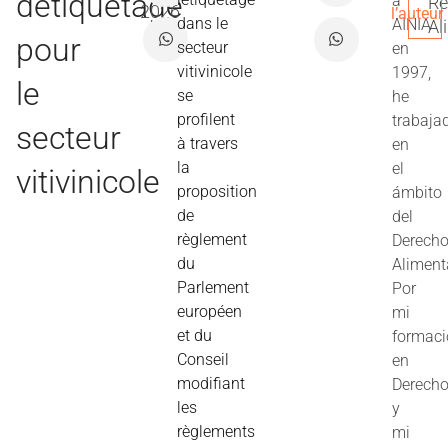
détiquetage
a
Re
2026
l’auteur
dans le
AINIA
Al
pour
secteur
en
vitivinicole
1997,
le
se
he
profilent
trabaja
secteur
à travers
en
la
el
vitivinicole
proposition
ámbito
de
del
règlement
Derech
du
Aliment
Parlement
Por
européen
mi
et du
formac
Conseil
en
modifiant
Derech
les
y
règlements
mi