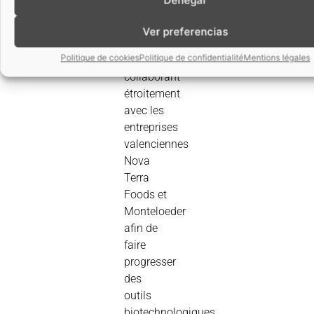
la
première
Ver preferencias
année,
Politique de cookies
Politique de confidentialité
Mentions légales
en
collaborant
étroitement
avec les
entreprises
valenciennes
Nova
Terra
Foods et
Monteloeder
afin de
faire
progresser
des
outils
biotechnologiques