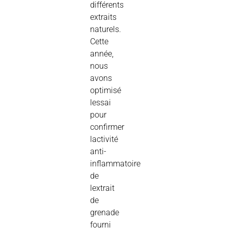
différents
extraits
naturels.
Cette
année,
nous
avons
optimisé
lessai
pour
confirmer
lactivité
anti-
inflammatoire
de
lextrait
de
grenade
fourni