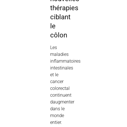
thérapies
ciblant
le
côlon
Les
maladies
inflammatoires
intestinales
et le
cancer
colorectal
continuent
daugmenter
dans le
monde
entier.