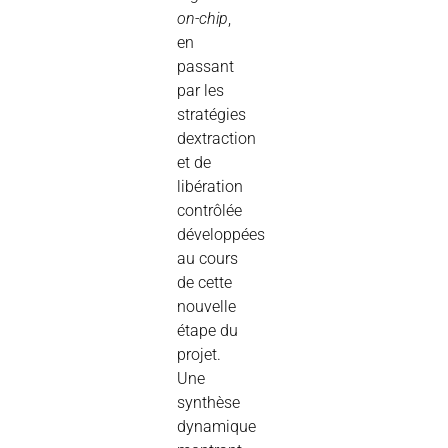
on-chip
,
en
passant
par les
stratégies
dextraction
et de
libération
contrôlée
développées
au cours
de cette
nouvelle
étape du
projet.
Une
synthèse
dynamique