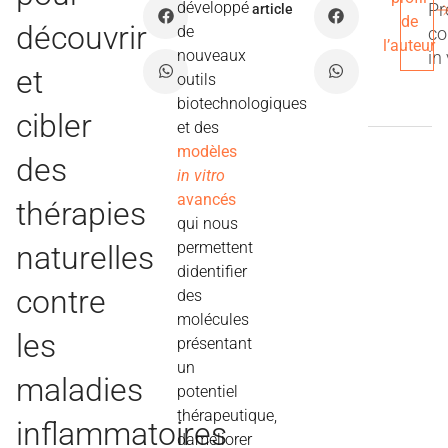
développé
Pr
article
de
découvrir
de
co
l’auteur
nouveaux
in
et
outils
biotechnologiques
cibler
et des
modèles
des
in vitro
avancés
thérapies
qui nous
permettent
naturelles
didentifier
contre
des
molécules
les
présentant
un
maladies
potentiel
thérapeutique,
inflammatoires
daméliorer