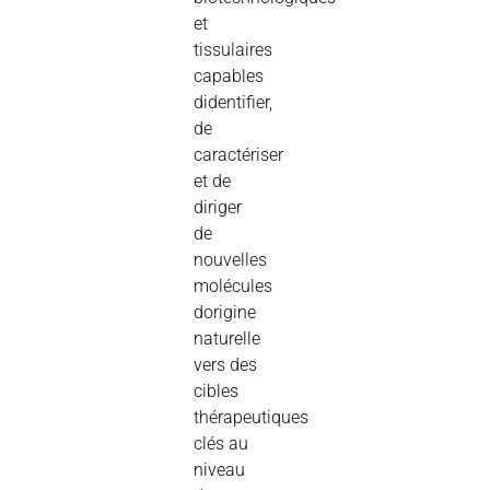
et
tissulaires
capables
didentifier,
de
caractériser
et de
diriger
de
nouvelles
molécules
dorigine
naturelle
vers des
cibles
thérapeutiques
clés au
niveau