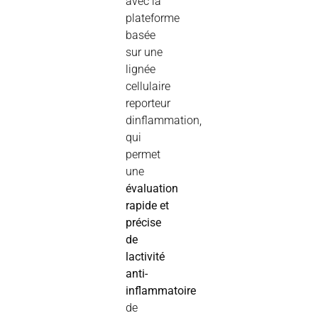
avec la
plateforme
basée
sur une
lignée
cellulaire
reporteur
dinflammation,
qui
permet
une
évaluation
rapide et
précise
de
lactivité
anti-
inflammatoire
de