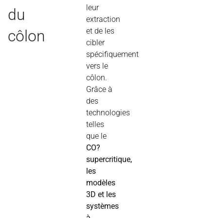
leur
du
extraction
et de les
côlon
cibler
spécifiquement
vers le
côlon.
Grâce à
des
technologies
telles
que le
CO?
supercritique,
les
modèles
3D et les
systèmes
à