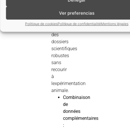
evidence
Ver preferencias
permettent
de
Politique de cookies
Politique de confidentialité
Mentions légales
constituer
des
dossiers
scientifiques
robustes
sans
recourir
à
lexpérimentation
animale.
Combinaison
de
données
complémentaires
: