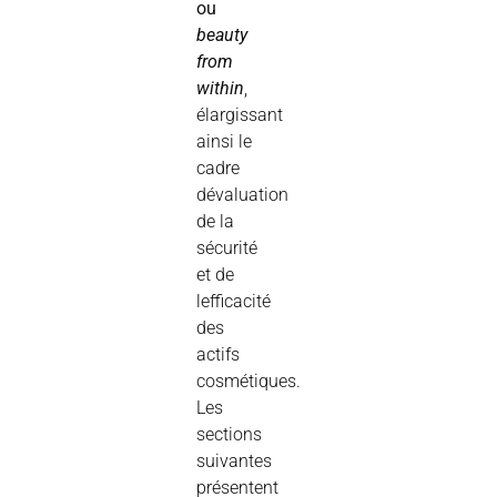
ou
beauty
from
within
,
élargissant
ainsi le
cadre
dévaluation
de la
sécurité
et de
lefficacité
des
actifs
cosmétiques.
Les
sections
suivantes
présentent