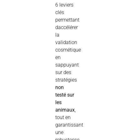
6 leviers
clés
permettant
daccélérer
la
validation
cosmétique
en
sappuyant
sur des
stratégies
non
testé sur
les
animaux
,
tout en
garantissant
une
robustesse