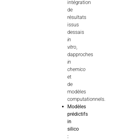
intégration
de
résultats
issus
dessais
in
vitro
,
dapproches
in
chemico
et
de
modèles
computationnels.
Modèles
prédictifs
in
silico
: