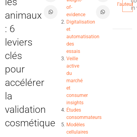
les
co
l’auteur
of-
in
animaux
evidence
Digitalisation
: 6
et
automatisation
leviers
des
essais
clés
Veille
active
pour
du
accélérer
marché
et
la
consumer
insights
validation
Études
consommateurs
cosmétique
Modèles
cellulaires