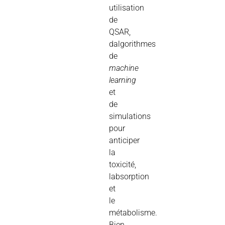
utilisation
de
QSAR,
dalgorithmes
de
machine
learning
et
de
simulations
pour
anticiper
la
toxicité,
labsorption
et
le
métabolisme.
Bien