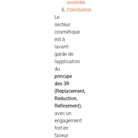
avancés
Conclusion
Le
secteur
cosmétique
est à
lavant-
garde de
lapplication
du
principe
des 3R
(Replacement,
Reduction,
Refinement)
,
avec un
engagement
fort en
faveur