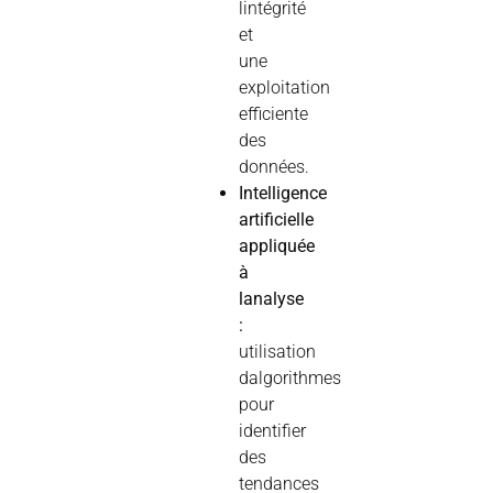
lintégrité
et
une
exploitation
efficiente
des
données.
Intelligence
artificielle
appliquée
à
lanalyse
:
utilisation
dalgorithmes
pour
identifier
des
tendances