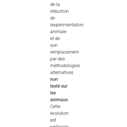
de la
réduction
de
lexpérimentation
animale
et de
son
remplacement
par des
méthodologies
alternatives
non
testé sur
les
animaux
.
Cette
évolution
est
renforcée