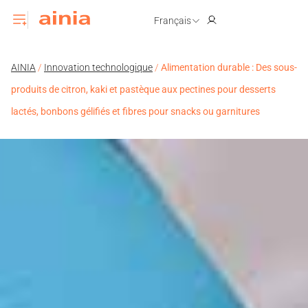
Français
AINIA
/
Innovation technologique
/
Alimentation durable : Des sous-
produits de citron, kaki et pastèque aux pectines pour desserts
lactés, bonbons gélifiés et fibres pour snacks ou garnitures