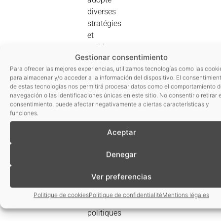
diverses
stratégies
et
politiques
Gestionar consentimiento
scientifiques
Para ofrecer las mejores experiencias, utilizamos tecnologías como las cooki
pour
para almacenar y/o acceder a la información del dispositivo. El consentimien
favoriser
de estas tecnologías nos permitirá procesar datos como el comportamiento 
la
navegación o las identificaciones únicas en este sitio. No consentir o retirar e
consentimiento, puede afectar negativamente a ciertas características y
recherche
funciones.
visant à
développer
Aceptar
des
aliments
Denegar
sains et
Ver preferencias
à mettre
en uvre
Politique de cookies
Politique de confidentialité
Mentions légales
des
politiques