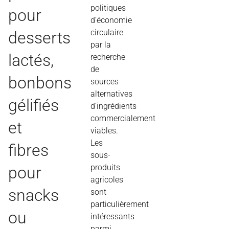
politiques
pour
d’économie
circulaire
desserts
par la
lactés,
recherche
de
bonbons
sources
alternatives
gélifiés
d’ingrédients
commercialement
et
viables.
Les
fibres
sous-
produits
pour
agricoles
snacks
sont
particulièrement
ou
intéressants
parmi