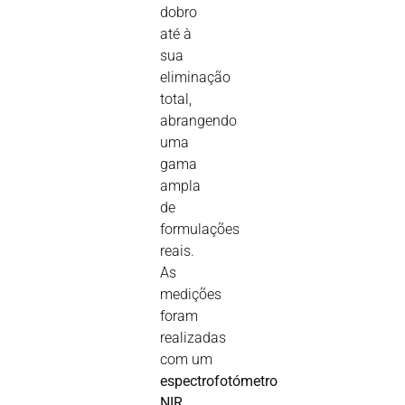
dobro
até à
sua
eliminação
total,
abrangendo
uma
gama
ampla
de
formulações
reais.
As
medições
foram
realizadas
com um
espectrofotómetro
NIR