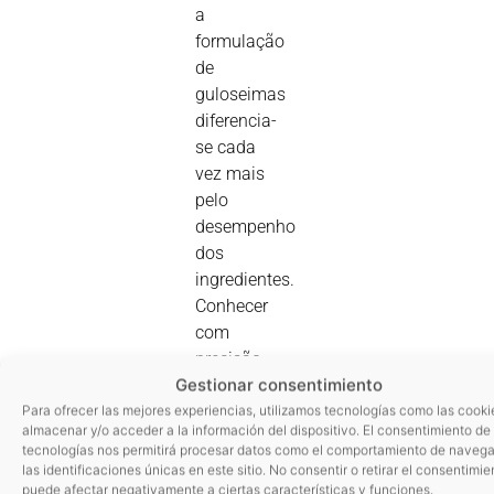
a
formulação
de
guloseimas
diferencia-
se cada
vez mais
pelo
desempenho
dos
ingredientes.
Conhecer
com
precisão
Gestionar consentimiento
o teor de
proteínas,
Para ofrecer las mejores experiencias, utilizamos tecnologías como las cooki
almacenar y/o acceder a la información del dispositivo. El consentimiento de
hidratos
tecnologías nos permitirá procesar datos como el comportamiento de navega
e água é
las identificaciones únicas en este sitio. No consentir o retirar el consentimie
crítico
puede afectar negativamente a ciertas características y funciones.