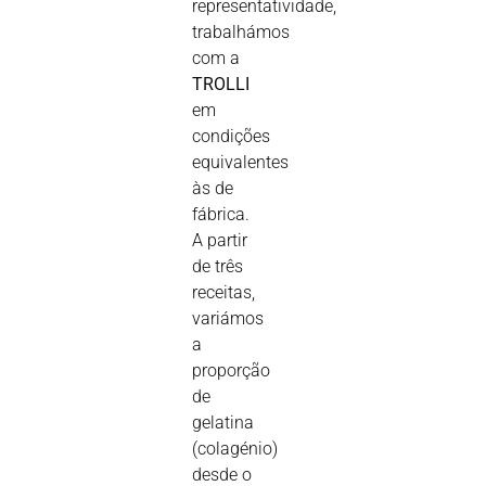
representatividade,
trabalhámos
com a
TROLLI
em
condições
equivalentes
às de
fábrica.
A partir
de três
receitas,
variámos
a
proporção
de
gelatina
(colagénio)
desde o