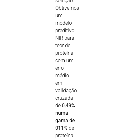
solução.
Obtivemos
um
modelo
preditivo
NIR para
teor de
proteína
com um
erro
médio
em
validação
cruzada
de
0,49%
numa
gama de
011%
de
proteína