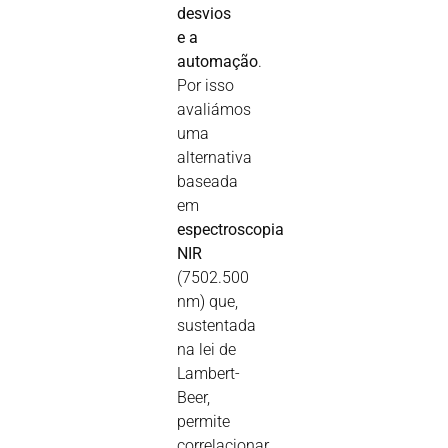
desvios
e a
automação
.
Por isso
avaliámos
uma
alternativa
baseada
em
espectroscopia
NIR
(7502.500
nm) que,
sustentada
na lei de
Lambert-
Beer,
permite
correlacionar