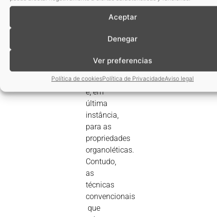
para o
Aceptar
valor
nutricional,
Denegar
para a
reologia
Ver preferencias
do
Política de cookies
Política de Privacidade
Aviso legal
processo
e, em
última
instância,
para as
propriedades
organoléticas.
Contudo,
as
técnicas
convencionais
 que