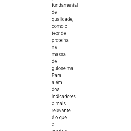
fundamental
de
qualidade,
como o
teor de
proteína
na
massa
de
guloseima.
Para
além
dos
indicadores,
o mais
relevante
é o que
o