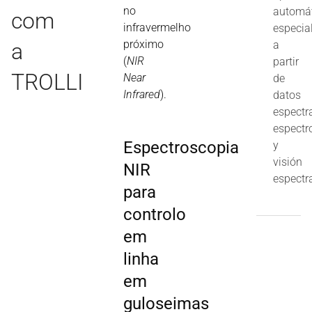
no
automát
com
infravermelho
especia
próximo
a
a
(
NIR 
partir
TROLLI
Near
de
Infrared
).
datos
espectra
espectr
Espectroscopia
y
visión
NIR
espectra
para
controlo
em
linha
em
guloseimas