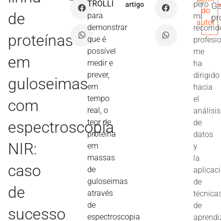
TROLLI
pero
artigo
Ge
do
de
para
mi
pr
autor
demonstrar
recorrid
proteínas
que é
profesi
possível
me
em
medir e
ha
prever,
dirigido
guloseimas
em
hacia
tempo
el
com
real, o
análisis
teor de
espectroscopia
de
proteína
datos
NIR:
em
y
massas
la
caso
de
aplicac
guloseimas
de
de
através
técnica
de
de
sucesso
espectroscopia
aprendi