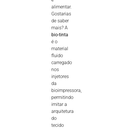
alimentar.
Gostarias
de saber
mais? A
bio-tinta
é o
material
fluido
carregado
nos
injetores
da
bioimpressora,
permitindo
imitar a
arquitetura
do
tecido