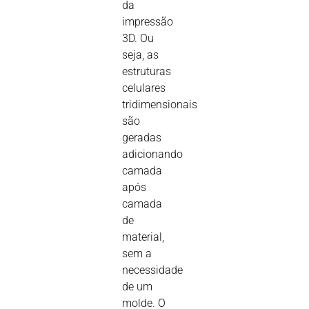
da
impressão
3D. Ou
seja, as
estruturas
celulares
tridimensionais
são
geradas
adicionando
camada
após
camada
de
material,
sem a
necessidade
de um
molde. O