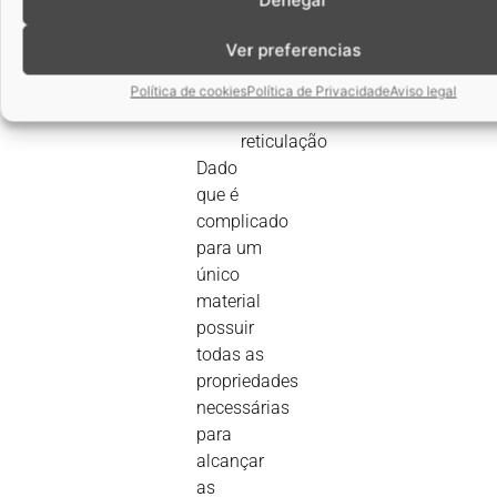
permitem
a
Ver preferencias
solidificação
ou
Política de cookies
Política de Privacidade
Aviso legal
a
reticulação
Dado
que é
complicado
para um
único
material
possuir
todas as
propriedades
necessárias
para
alcançar
as