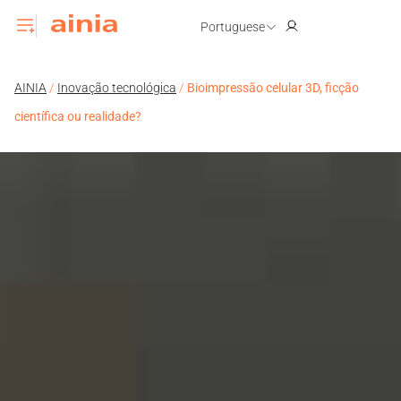
Portuguese
AINIA
/
Inovação tecnológica
/
Bioimpressão celular 3D, ficção
científica ou realidade?