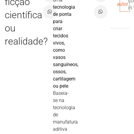
ficção
co
autor
tecnologia
in
científica
de ponta
para
ou
criar
tecidos
realidade?
vivos,
como
vasos
sanguíneos,
ossos,
cartilagem
ou pele
.
Baseia-
se na
tecnologia
de
manufatura
aditiva