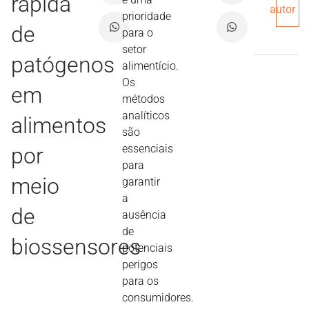
rápida
autor
prioridade
de
para o
setor
patógenos
alimentício.
Os
em
métodos
analíticos
alimentos
são
essenciais
por
para
meio
garantir
a
de
ausência
de
biossensores
potenciais
perigos
para os
consumidores.