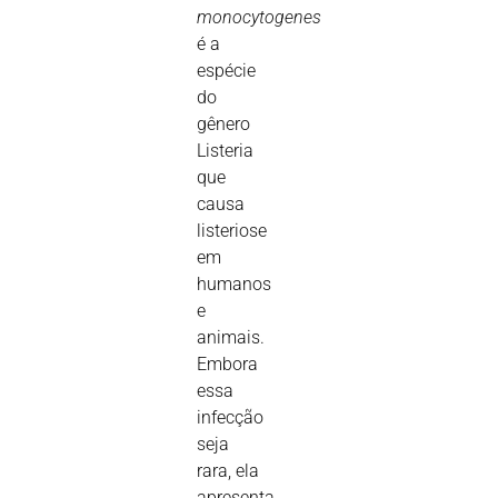
monocytogenes
é a
espécie
do
gênero
Listeria
que
causa
listeriose
em
humanos
e
animais.
Embora
essa
infecção
seja
rara, ela
apresenta