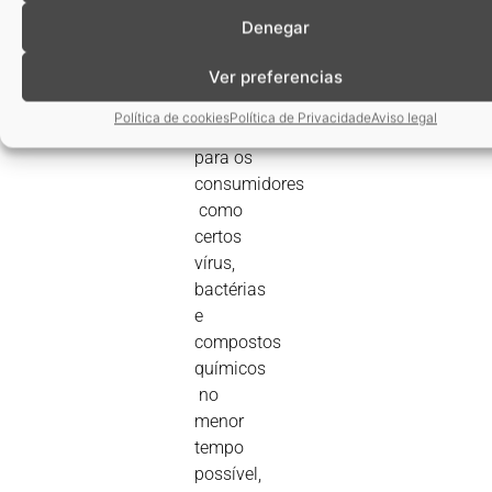
a
Denegar
ausência
Ver preferencias
de
potenciais
Política de cookies
Política de Privacidade
Aviso legal
perigos
para os
consumidores
 como
certos
vírus,
bactérias
e
compostos
químicos
 no
menor
tempo
possível,