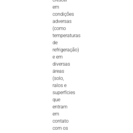
em
condições
adversas
(como
temperaturas
de
refrigeração)
e em
diversas
áreas
(solo,
ralos e
superfícies
que
entram
em
contato
com os