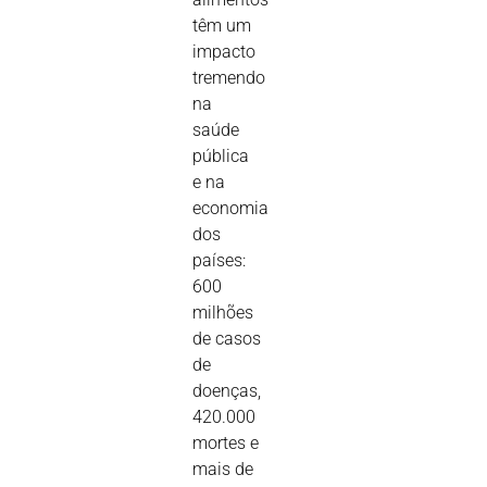
têm um
impacto
tremendo
na
saúde
pública
e na
economia
dos
países:
600
milhões
de casos
de
doenças,
420.000
mortes e
mais de