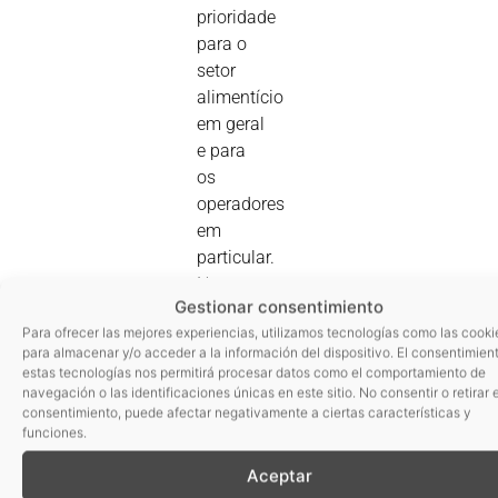
prioridade
para o
setor
alimentício
em geral
e para
os
operadores
em
particular.
Nesse
Gestionar consentimiento
sentido,
Para ofrecer las mejores experiencias, utilizamos tecnologías como las cooki
os
para almacenar y/o acceder a la información del dispositivo. El consentimien
métodos
estas tecnologías nos permitirá procesar datos como el comportamiento de
analíticos
navegación o las identificaciones únicas en este sitio. No consentir o retirar e
consentimiento, puede afectar negativamente a ciertas características y
são
funciones.
cruciais
para
Aceptar
assegurar