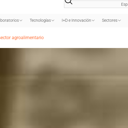
Esp
boratorios
Tecnologías
I+D e Innovación
Sectores
sector agroalimentario