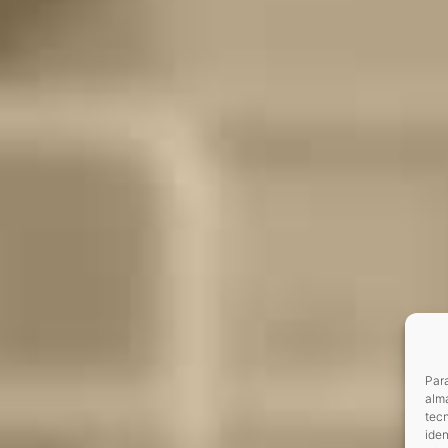
Para
alma
tec
iden