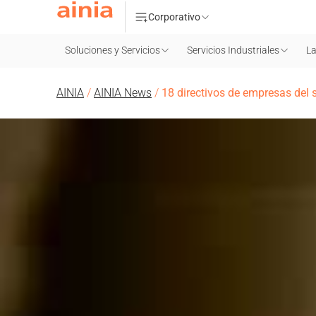
Corporativo
Soluciones y Servicios
Servicios Industriales
La
AINIA
/
AINIA News
/
18 directivos de empresas del 